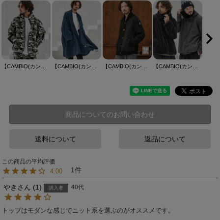
【CAMBIO(カンビオ)】Camouflage Sheep Like Boa Jacket ボアジャケット(MIU-252-028)
【CAMBIO(カンビオ)】Cotton Rayon Brushed KIMONO Like Gown ガウン(A53325cmb)
【CAMBIO(カンビオ)】【HIMALAYAN CLIMBERS HAND-KNIT別注】手編み色切り替えショールカーディガン(CAHCK-F02)
【CAMBIO(カンビオ)】Wave Zipper Reversible Jacket リバーシブルジャケット(A52425cmb)
商品についてのお問い合わせ
送料について
返品について
1
4.00
やき
1
40代
購入者
トップはモダンな感じでニット系を選ぶのがオススメです。