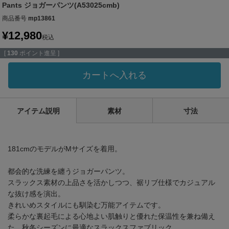
Pants ジョガーパンツ(A53025cmb)
商品番号
mp13861
¥
12,980
税込
[
130
ポイント進呈 ]
カートへ入れる
アイテム説明
素材
寸法
181cmのモデルがMサイズを着用。
都会的な洗練を纏うジョガーパンツ。
スラックス素材の上品さを活かしつつ、裾リブ仕様でカジュアル
な抜け感を演出。
きれいめスタイルにも馴染む万能アイテムです。
柔らかな裏起毛による心地よい肌触りと優れた保温性を兼ね備え
た、秋冬シーズンに最適なスラックスファブリック。