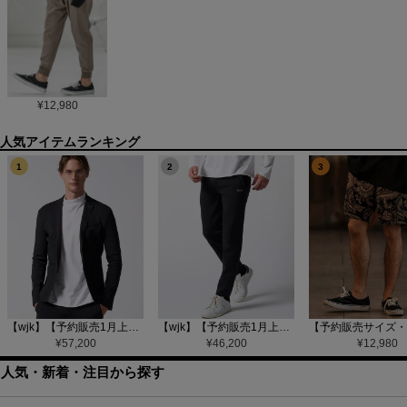
¥
12,980
1
2
3
【wjk】【予約販売1月上旬～中旬入荷】function knit jacket(jacquard check) ニットジャケット(207 mw08j)
【wjk】【予約販売1月上旬～中旬入荷】function knit easy slacks(jacquard check) ニットイージーパンツ(504 mw08j)
¥
57,200
¥
46,200
¥
12,980
人気・新着・注目から探す