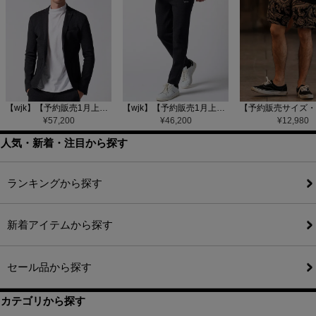
【wjk】【予約販売1月上旬～中旬入荷】function knit jacket(jacquard check) ニットジャケット(207 mw08j)
【wjk】【予約販売1月上旬～中旬入荷】function knit easy slacks(jacquard check) ニットイージーパンツ(504 mw08j)
¥
57,200
¥
46,200
¥
12,980
人気・新着・注目から探す
ランキングから探す
新着アイテムから探す
セール品から探す
カテゴリから探す