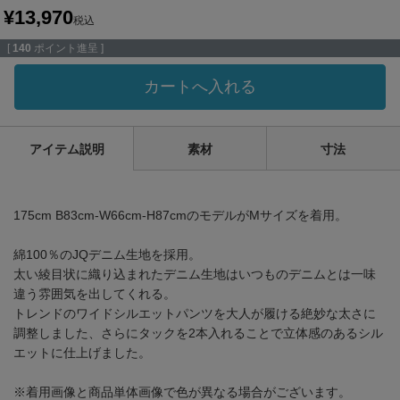
¥
13,970
税込
[
140
ポイント進呈 ]
カートへ入れる
アイテム説明
素材
寸法
175cm B83cm-W66cm-H87cmのモデルがMサイズを着用。
綿100％のJQデニム生地を採用。
太い綾目状に織り込まれたデニム生地はいつものデニムとは一味
違う雰囲気を出してくれる。
トレンドのワイドシルエットパンツを大人が履ける絶妙な太さに
調整しました、さらにタックを2本入れることで立体感のあるシル
エットに仕上げました。
※着用画像と商品単体画像で色が異なる場合がございます。