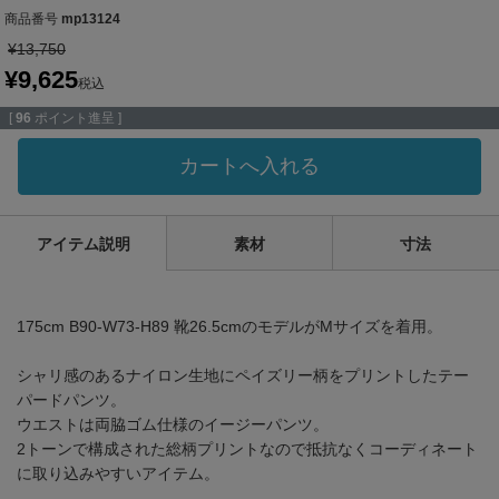
商品番号
mp13124
¥
13,750
¥
9,625
税込
[
96
ポイント進呈 ]
カートへ入れる
アイテム説明
素材
寸法
175cm B90-W73-H89 靴26.5cmのモデルがMサイズを着用。
シャリ感のあるナイロン生地にペイズリー柄をプリントしたテー
パードパンツ。
ウエストは両脇ゴム仕様のイージーパンツ。
2トーンで構成された総柄プリントなので抵抗なくコーディネート
に取り込みやすいアイテム。