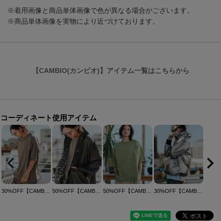
※着用画像と商品単体画像で色が異なる場合がございます。
※商品単体画像を実物により近づけております。
【CAMBIO(カンビオ)】アイテム一覧はこちらから
コーディネート使用アイテム
30%OFF【CAMBIO(カンビオ)】接触冷感Tシャツ(CMB-R0139)
50%OFF【CAMBIO(カンビオ)】Silky Denim Short Mods Jacket ブルゾン(MIU-251-005)
50%OFF【CAMBIO(カンビオ)】Pigment URAKE Distressed Sweat Pullover スウェットTシャツ(CMP-251-007)
30%OFF【CAMBIO(カンビオ)】Metallic Coating Hooded Blouson ブルゾン(MIU-251-007)