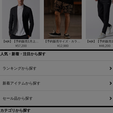
【wjk】【予約販売1月上旬～中旬入荷】function knit jacket(jacquard check) ニットジャケット(207 mw08j)
【予約販売サイズ・カラーにより納期異なる】【CAMBIO(カンビオ)】Gobelin Short Pants ショートパンツ(CAM25SS-002)
¥
57,200
¥
12,980
¥
46,200
人気・新着・注目から探す
ランキングから探す
新着アイテムから探す
セール品から探す
カテゴリから探す