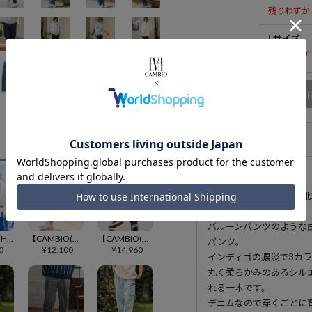
残りわずか
Lサイズ
残りわずか
商品
アイテム説明
175cm B90-W73-H
バルーンパンツのような
【ANGENEHM(アンゲネーム)】Interlock Fabric T-shirt Tシャツ(AG06-008scg)
【CAMBIO(カンビオ)】【予約販売カラー・サイズにより納期異なる】 オールラウンドストレッチテーパードパンツ(BP-BFS0086)
【CAMBIO(カンビオ)】 カーブパンツ（デニムペインター）(BP-BDA0002)
パンツ。
0
¥
12,100
¥
14,960
インディゴの濃淡で3カ
丸く柔らかみのあるシル
れる一本です。
デニムなので穿くごとに