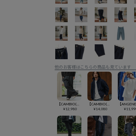
他のお客様はこちらの商品も見ています
【CAMBIO(カンビオ)】Accordion Jacquard Denim Wide Straight Pants ワイドストレートパンツ(A35324cmb)
【CAMBIO(カンビオ)】裏起毛スウェットボタンフライパーカー(CMB-R0169)
¥
12,980
¥
14,080
¥
11,99