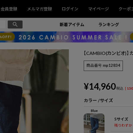
会員登録
メルマガ登録
ログイン
マイページ
クーポ
新着アイテム
ランキング
【CAMBIO(カンビオ)】 
商品番号
mp12834
¥
14,960
税込
[
150
カラー
サイズ
Blue
Sサイズ
残りわずか