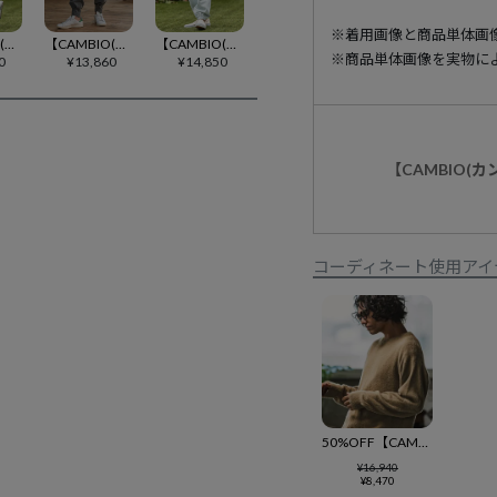
※着用画像と商品単体画
【CAMBIO(カンビオ)】デニム裾リブテーパードパンツ(HLCM0271)
【CAMBIO(カンビオ)】裾タックテーパードZIPパンツ(HLCM0203)
【CAMBIO(カンビオ)】 ヒッコリーデニムZIPカーゴパンツ(HLCM0245)
※商品単体画像を実物に
0
¥
13,860
¥
14,850
【CAMBIO(
コーディネート使用アイ
50%OFF【CAMBIO(カンビオ)】 New肘星CNセーター(CB24A-K12)
¥
16,940
¥
8,470