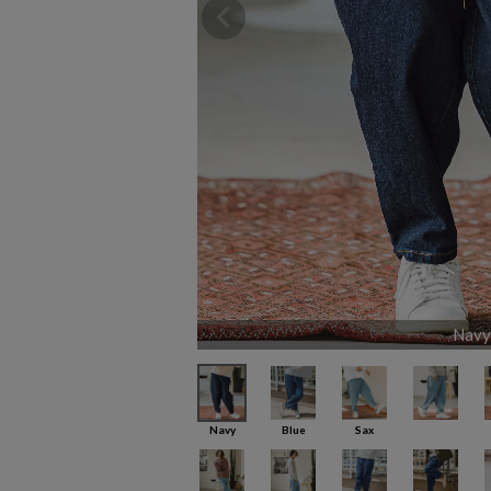
Navy
Navy
Blue
Sax