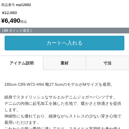
商品番号
mp12682
¥
12,980
¥
6,490
税込
[
65
ポイント進呈 ]
カートへ入れる
アイテム説明
素材
寸法
180cm C89-W72-H94 靴27.5cmのモデルがMサイズを着用。
細身でスタイリッシュなサルエルデニムジョガーパンツです。
デニムの内側に起毛加工を施した生地で、暖かさと快適さを提供
します。
伸縮性にも優れており、細身ながらストレスの少ない穿き心地で
着用いただけます。
これからの寒い季節に適しており、スタイルと実用性を兼ね備え