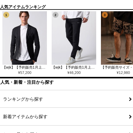
1
2
3
【wjk】【予約販売1月上旬～中旬入荷】function knit jacket(jacquard check) ニットジャケット(207 mw08j)
【wjk】【予約販売1月上旬～中旬入荷】function knit easy slacks(jacquard check) ニットイージーパンツ(504 mw08j)
¥
57,200
¥
46,200
¥
12,980
人気・新着・注目から探す
ランキングから探す
新着アイテムから探す