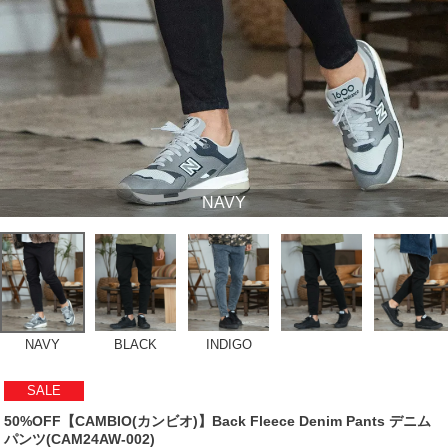
NAVY
NAVY
BLACK
INDIGO
SALE
50%OFF【CAMBIO(カンビオ)】Back Fleece Denim Pants デニム
パンツ(CAM24AW-002)