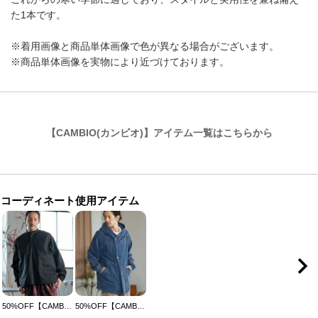
た1本です。
※着用画像と商品単体画像で色が異なる場合がございます。
※商品単体画像を実物により近づけております。
【CAMBIO(カンビオ)】アイテム一覧はこちらから
コーディネート使用アイテム
50%OFF【CAMBIO(カンビオ)】染色加工ギャバプルオーバーブルゾン(CAM-7293)
50%OFF【CAMBIO(カンビオ)】Indigo URAKE Poncho Like Hooded Jacket フーデッドジャケット(MIU-242-061)