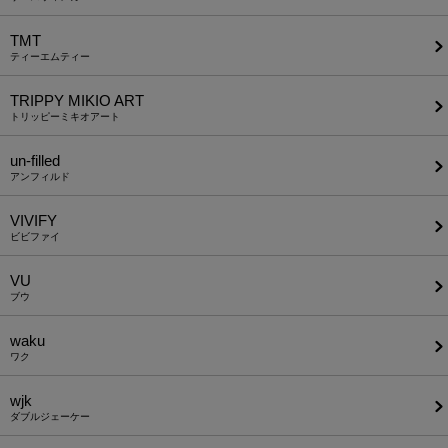
TMT
ティーエムティー
TRIPPY MIKIO ART
トリッピーミキオアート
un-filled
アンフィルド
VIVIFY
ビビファイ
VU
ブウ
waku
ワク
wjk
ダブルジェーケー