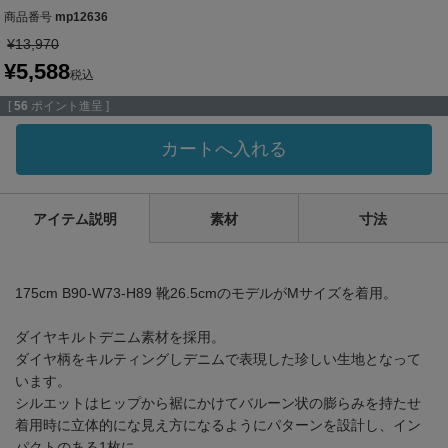
商品番号
mp12636
¥
13,970
¥
5,588
税込
[
56
ポイント進呈 ]
カートへ入れる
アイテム説明
素材
寸法
175cm B90-W73-H89 靴26.5cmのモデルがMサイズを着用。
ダイヤキルトデニム素材を採用。
ダイヤ柄をキルティングしデニムで表現した珍しい生地となって
います。
シルエットはヒップから裾にかけてバルーン状の膨らみを持たせ
着用時に立体的にな見え方になるようにパターンを設計し、イン
パクトのある1枚に。