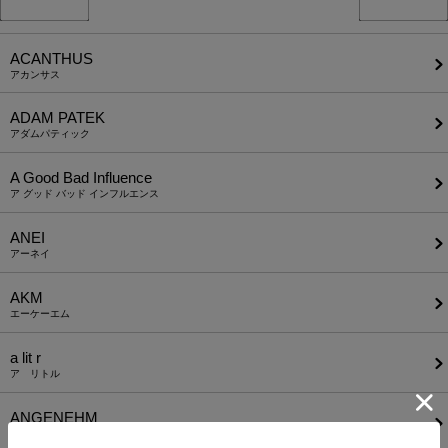
ACANTHUS
アカンサス
ADAM PATEK
アダムパティック
A Good Bad Influence
ア グッド バッド インフルエンス
ANEI
アーネイ
AKM
エーケーエム
a lit r
ア リトル
ANGENEHM
アンゲネーム