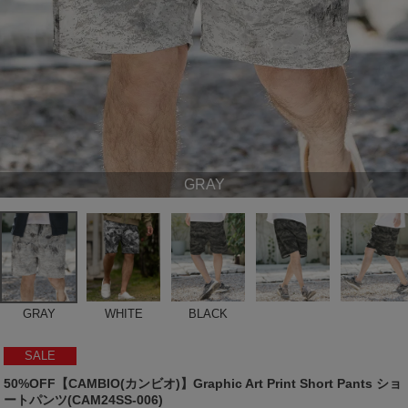
GRAY
GRAY
WHITE
BLACK
SALE
50%OFF【CAMBIO(カンビオ)】Graphic Art Print Short Pants ショ
ートパンツ(CAM24SS-006)