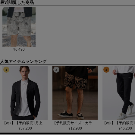
最近閲覧した商品
¥
6,490
1
2
3
【wjk】【予約販売1月上旬～中旬入荷】function knit jacket(jacquard check) ニットジャケット(207 mw08j)
【予約販売サイズ・カラーにより納期異なる】【CAMBIO(カンビオ)】Gobelin Short Pants ショートパンツ(CAM25SS-002)
¥
57,200
¥
12,980
¥
46,200