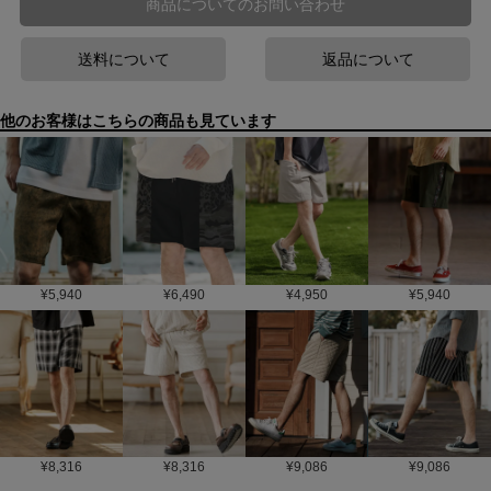
商品についてのお問い合わせ
送料について
返品について
他のお客様はこちらの商品も見ています
¥
5,940
¥
6,490
¥
4,950
¥
5,940
¥
8,316
¥
8,316
¥
9,086
¥
9,086