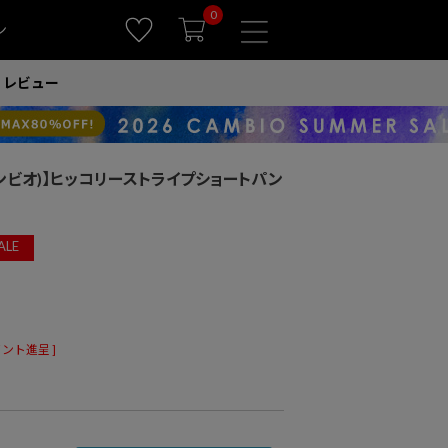
0
ン
レビュー
(カンビオ)】ヒッコリーストライプショートパン
ALE
ント進呈 ]