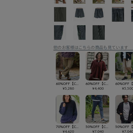
他のお客様はこちらの商品も見ています
60%OFF【CAMBIO(カンビオ)】デニムラインポンチフレアパンツ(CMB-R0068)
60%OFF【CAMBIO(カンビオ)】ストレッチコーデュロイハーフジップシャツ(CMB-R0049)
¥
5,280
¥
4,400
¥
5,50
70%OFF【CAMBIO(カンビオ)】グラデーションモヘアニットプルオーバー(CMB-R0033)
50%OFF【CAMBIO(カンビオ)】ニットデニムテーパードパンツ(CMB-R0124)
¥
4,620
¥
7,040
¥
7,04