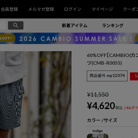
会員登録
メルマガ登録
ログイン
マイページ
クーポ
新着アイテム
ランキング
60%OFF【CAMBIO
ツ(CMB-R0055)
商品番号
mp12074
S
¥
11,550
¥
4,620
税込
[
46
ポイ
カラー
サイズ
Indigo