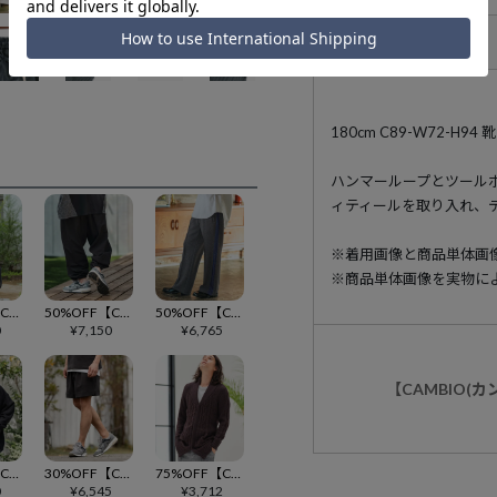
アイテム説明
180cm C89-W72-H
ハンマーループとツール
ィティールを取り入れ、
※着用画像と商品単体画
※商品単体画像を実物に
60%OFF【CAMBIO(カンビオ)】リブロングテーパードイージーパンツ(CMB-R0114)
50%OFF【CAMBIO(カンビオ)】カットデニムワイドパンツ(CMB-R0172)
50%OFF【CAMBIO(カンビオ)】デニムラインポンチパンツ(CMB-R0131)
0
¥
7,150
¥
6,765
【CAMBIO(
50%OFF【CAMBIO(カンビオ)】ボタンレスニットソーカーディガン(CMB-R0173)
30%OFF【CAMBIO(カンビオ)】シアサッカーイージーショートパンツ(CMB-R0066)
75%OFF【CAMBIO(カンビオ)】ショールカラーケーブルロングガウンカーディガン(CMB-R0011)
0
¥
6,545
¥
3,712