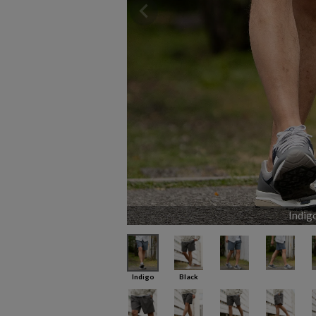
Indig
Indigo
Black