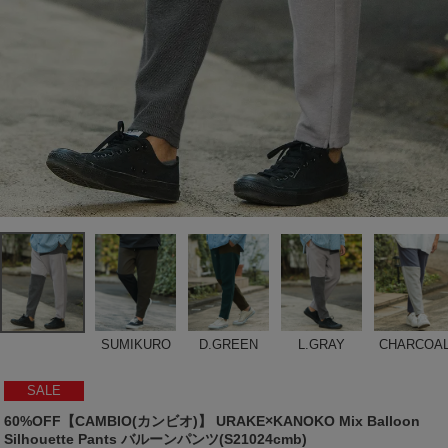
SUMIKURO
D.GREEN
L.GRAY
CHARCOA
SALE
60%OFF【CAMBIO(カンビオ)】 URAKE×KANOKO Mix Balloon
Silhouette Pants バルーンパンツ(S21024cmb)