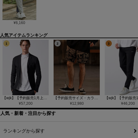
¥
6,160
1
2
3
【wjk】【予約販売1月上旬～中旬入荷】function knit jacket(jacquard check) ニットジャケット(207 mw08j)
【予約販売サイズ・カラーにより納期異なる】【CAMBIO(カンビオ)】Gobelin Short Pants ショートパンツ(CAM25SS-002)
¥
57,200
¥
12,980
¥
46,200
人気・新着・注目から探す
ランキングから探す