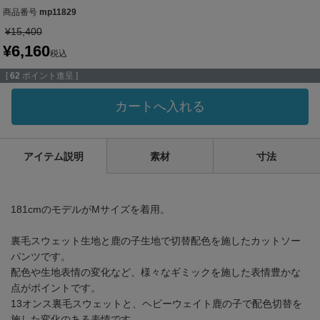
商品番号
mp11829
¥
15,400
¥
6,160
税込
[
62
ポイント進呈 ]
カートへ入れる
アイテム説明
素材
寸法
181cmのモデルがMサイズを着用。
裏毛スウェット生地と鹿の子生地で切替配色を施したカットソー
パンツです。
配色や生地表情の変化など、様々なギミックを施した表情豊かな
点がポイントです。
13オンス裏毛スウェットと、ヘビーウェイト鹿の子で配色切替を
施した変化のある表情です。