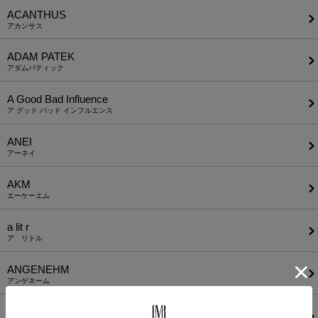
ACANTHUS
アカンサス
ADAM PATEK
アダムパティック
A Good Bad Influence
ア グッド バッド インフルエンス
ANEI
アーネイ
AKM
エーケーエム
a lit r
ア リトル
ANGENEHM
アンゲネーム
ATTACHMENT