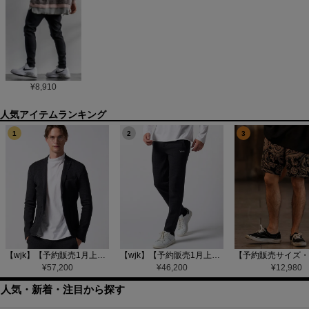
¥
8,910
1
2
3
【wjk】【予約販売1月上旬～中旬入荷】function knit jacket(jacquard check) ニットジャケット(207 mw08j)
【wjk】【予約販売1月上旬～中旬入荷】function knit easy slacks(jacquard check) ニットイージーパンツ(504 mw08j)
¥
57,200
¥
46,200
¥
12,980
人気・新着・注目から探す