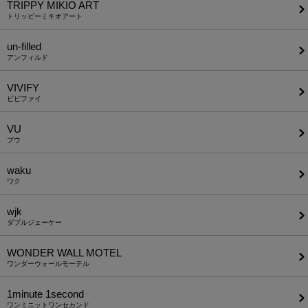
TRIPPY MIKIO ART
トリッピーミキオアート
un-filled
アンフィルド
VIVIFY
ビビファイ
VU
ブウ
waku
ワク
wjk
ダブルジェーケー
WONDER WALL MOTEL
ワンダーウォールモーテル
1minute​ 1second
ワンミニットワンセカンド