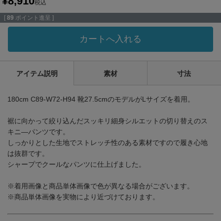
¥
8,910
税込
[
89
ポイント進呈 ]
カートへ入れる
アイテム説明
素材
寸法
180cm C89-W72-H94 靴27.5cmのモデルがLサイズを着用。
裾に向かって絞り込んだスッキリ細身シルエットの切り替えのス
キニ―パンツです。
しっかりとした生地でストレッチ性のある素材ですので履き心地
は抜群です。
シャープでクールなパンツに仕上げました。
※着用画像と商品単体画像で色が異なる場合がございます。
※商品単体画像を実物により近づけております。