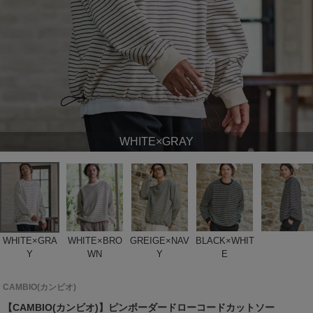
WHITE×GRAY
WHITE×GRA
WHITE×BRO
GREIGE×NAV
BLACK×WHIT
Y
WN
Y
E
CAMBIO(カンビオ)
【CAMBIO(カンビオ)】ピンボーダードローコードカットソー