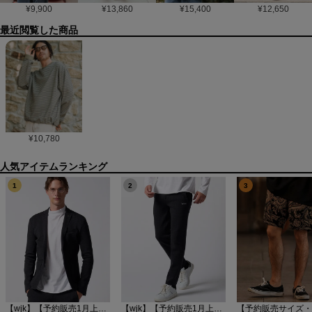
¥
9,900
¥
13,860
¥
15,400
¥
12,650
最近閲覧した商品
¥
10,780
1
2
3
【wjk】【予約販売1月上旬～中旬入荷】function knit jacket(jacquard check) ニットジャケット(207 mw08j)
【wjk】【予約販売1月上旬～中旬入荷】function knit easy slacks(jacquard check) ニットイージーパンツ(504 mw08j)