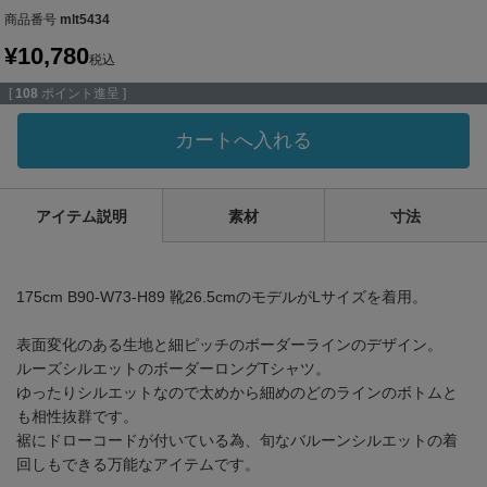
商品番号
mlt5434
¥
10,780
税込
[
108
ポイント進呈 ]
カートへ入れる
アイテム説明
素材
寸法
175cm B90-W73-H89 靴26.5cmのモデルがLサイズを着用。
表面変化のある生地と細ピッチのボーダーラインのデザイン。
ルーズシルエットのボーダーロングTシャツ。
ゆったりシルエットなので太めから細めのどのラインのボトムと
も相性抜群です。
裾にドローコードが付いている為、旬なバルーンシルエットの着
回しもできる万能なアイテムです。