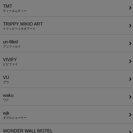
TMT
ティーエムティー
TRIPPY MIKIO ART
トリッピーミキオアート
un-filled
アンフィルド
VIVIFY
ビビファイ
VU
ブウ
waku
ワク
wjk
ダブルジェーケー
WONDER WALL MOTEL