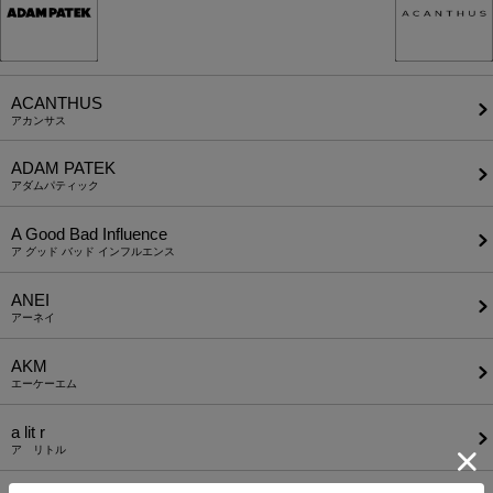
ACANTHUS
アカンサス
ADAM PATEK
アダムパティック
A Good Bad Influence
ア グッド バッド インフルエンス
ANEI
アーネイ
AKM
エーケーエム
a lit r
ア リトル