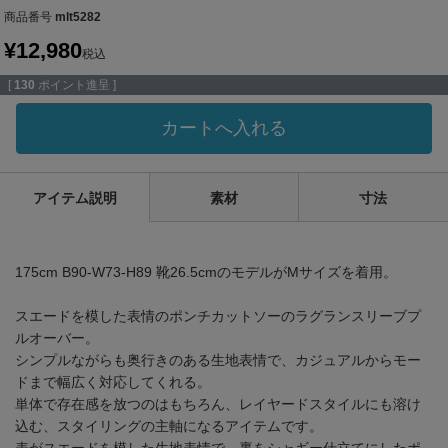
商品番号
mlt5282
¥
12,980
税込
[
130
ポイント進呈 ]
カートへ入れる
アイテム説明
素材
寸法
175cm B90-W73-H89 靴26.5cmのモデルがMサイズを着用。
スエードを模した表情のポンチカットソーのラグランスリーブプ
ルオーバー。
シンプルながらも奥行きのある生地表情で、カジュアルからモー
ドまで幅広く対応してくれる。
単体で存在感を放つのはもちろん、レイヤードスタイルにも溶け
込む、スタイリングの主軸になるアイテムです。