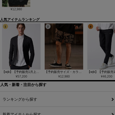
¥
12,980
1
2
3
【wjk】【予約販売1月上旬～中旬入荷】function knit jacket(jacquard check) ニットジャケット(207 mw08j)
【予約販売サイズ・カラーにより納期異なる】【CAMBIO(カンビオ)】Gobelin Short Pants ショートパンツ(CAM25SS-002)
¥
57,200
¥
12,980
¥
46,200
人気・新着・注目から探す
ランキングから探す
新着アイテムから探す