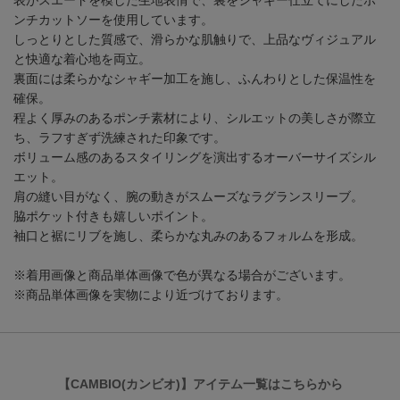
表がスエードを模した生地表情で、裏をシャギー仕立てにしたポ
ンチカットソーを使用しています。
しっとりとした質感で、滑らかな肌触りで、上品なヴィジュアル
と快適な着心地を両立。
裏面には柔らかなシャギー加工を施し、ふんわりとした保温性を
確保。
程よく厚みのあるポンチ素材により、シルエットの美しさが際立
ち、ラフすぎず洗練された印象です。
ボリューム感のあるスタイリングを演出するオーバーサイズシル
エット。
肩の縫い目がなく、腕の動きがスムーズなラグランスリーブ。
脇ポケット付きも嬉しいポイント。
袖口と裾にリブを施し、柔らかな丸みのあるフォルムを形成。
※着用画像と商品単体画像で色が異なる場合がございます。
※商品単体画像を実物により近づけております。
【CAMBIO(カンビオ)】アイテム一覧はこちらから