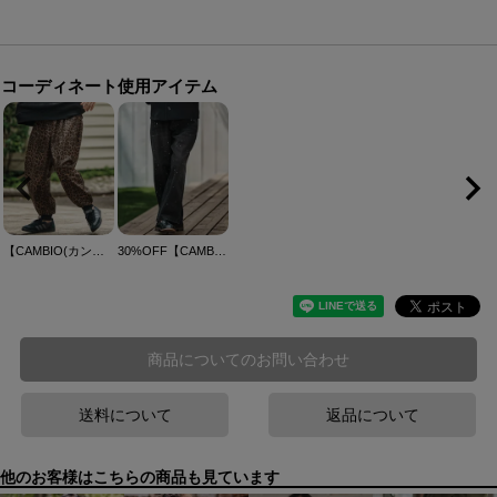
コーディネート使用アイテム
【CAMBIO(カンビオ)】Leopard Synthetic Leather Jogger Pants レザージョガーパンツ(MIU-252-010)
30%OFF【CAMBIO(カンビオ)】Paint Splash Denim Wide Straight Pants ワイドストレートデニムパンツ(A50925cmb)
商品についてのお問い合わせ
送料について
返品について
他のお客様はこちらの商品も見ています