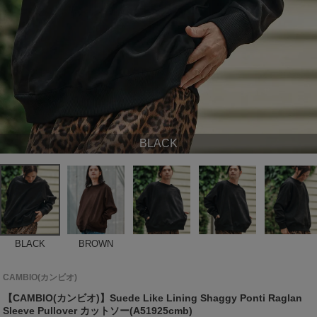
BLACK
BLACK
BROWN
CAMBIO(カンビオ)
【CAMBIO(カンビオ)】Suede Like Lining Shaggy Ponti Raglan
Sleeve Pullover カットソー(A51925cmb)