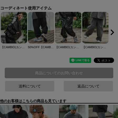
コーディネート使用アイテム
【CAMBIO(カンビオ)】Metallic Coating Hooded Padded Blouson ブルゾン(MIU-252-002)
50%OFF【CAMBIO(カンビオ)】カットデニムワイドパンツ(CMB-R0172)
【CAMBIO(カンビオ)】Metallic Coating Jogger Pants ジョガーパンツ(MIU-252-008)
【CAMBIO(カンビオ)】Belted Far Melton Two Tuck Wide Pants メルトンワイドパンツ(MIU-252-012)
商品についてのお問い合わせ
送料について
返品について
他のお客様はこちらの商品も見ています