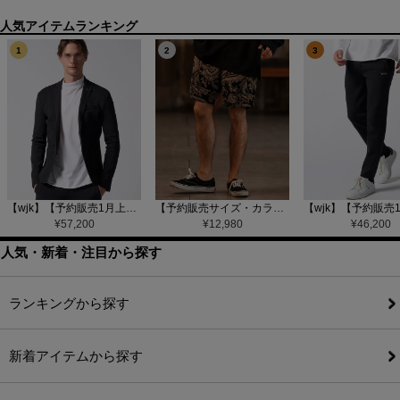
1
2
3
【wjk】【予約販売1月上旬～中旬入荷】function knit jacket(jacquard check) ニットジャケット(207 mw08j)
【予約販売サイズ・カラーにより納期異なる】【CAMBIO(カンビオ)】Gobelin Short Pants ショートパンツ(CAM25SS-002)
¥
57,200
¥
12,980
¥
46,200
人気・新着・注目から探す
ランキングから探す
新着アイテムから探す