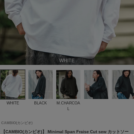
WHITE
WHITE
BLACK
M.CHARCOA
L
CAMBIO(カンビオ)
【CAMBIO(カンビオ)】 Minimal Span Fraise Cut sew カットソー