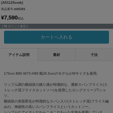
(A51125cmb)
商品番号
mlt5281
¥
7,590
税込
[
76
ポイント進呈 ]
カートへ入れる
アイテム説明
素材
寸法
175cm B90-W73-H89 靴26.5cmのモデルがMサイズを着用。
リップル調の横縞状の織り感が特徴的な、通称スパンフライス(ス
トレッチ混フライスカットソー)を使用したロングスリーブTシャ
ツ。
横縞状の表面変化が特徴的なスパン入り(ストレッチ混)フライス編
みの、伸縮性の高いスパンフライスというカットソー。
シンプルなアイテムだからこそこだわった生地を使用していま