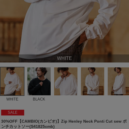
WHITE
WHITE
BLACK
SALE
30%OFF【CAMBIO(カンビオ)】Zip Henley Neck Ponti Cut sew ポ
ンチカットソー(S41825cmb)