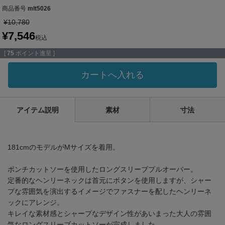
商品番号
mlt5026
¥
10,780
¥
7,546
税込
[
75
ポイント進呈 ]
カートへ入れる
アイテム説明
素材
寸法
181cmのモデルがMサイズを着用。
ポンチカットソーを使用したロングスリーブプルオーバー。
定番的なヘンリーネックは首元にボタンを使用しますが、シャー
プな雰囲気を演出するイメージでファスナーを配したヘンリーネ
ックにアレンジ。
キレイな素材感とシャープなデザイン性があいまった大人の雰囲
気なロングスリーブカットソーが完成しました。