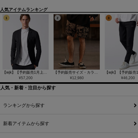
1
2
3
【wjk】【予約販売1月上旬～中旬入荷】function knit jacket(jacquard check) ニットジャケット(207 mw08j)
【予約販売サイズ・カラーにより納期異なる】【CAMBIO(カンビオ)】Gobelin Short Pants ショートパンツ(CAM25SS-002)
¥
57,200
¥
12,980
¥
46,200
人気・新着・注目から探す
ランキングから探す
新着アイテムから探す