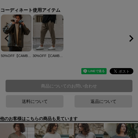
コーディネート使用アイテム
50%OFF【CAMBIO(カンビオ)】Synthetic Leather Military Stand Collar Oversized Jacket フェイクレザーブルゾン(PF-251-007)
30%OFF【CAMBIO(カンビオ)】Dobby Jacquard Cut Sew Tapered Pants テーパードパンツ(S40825cmb)
商品についてのお問い合わせ
送料について
返品について
他のお客様はこちらの商品も見ています