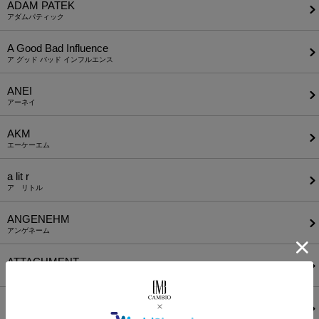
ADAM PATEK
アダムパティック
A Good Bad Influence
ア グッド バッド インフルエンス
ANEI
アーネイ
AKM
エーケーエム
a lit r
ア リトル
ANGENEHM
アンゲネーム
ATTACHMENT
アタッチメント
AUI NITE
アウィナイト