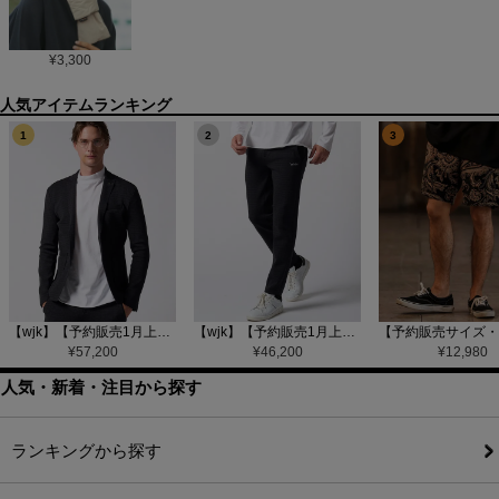
¥
3,300
1
2
3
【wjk】【予約販売1月上旬～中旬入荷】function knit jacket(jacquard check) ニットジャケット(207 mw08j)
【wjk】【予約販売1月上旬～中旬入荷】function knit easy slacks(jacquard check) ニットイージーパンツ(504 mw08j)
¥
57,200
¥
46,200
¥
12,980
人気・新着・注目から探す
ランキングから探す