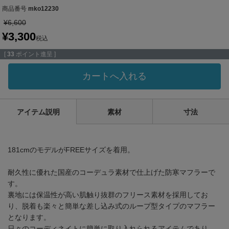
商品番号
mko12230
¥
6,600
¥
3,300
税込
[
33
ポイント進呈 ]
カートへ入れる
アイテム説明
素材
寸法
181cmのモデルがFREEサイズを着用。
耐久性に優れた国産のコーデュラ素材で仕上げた防寒マフラーで
す。
裏地には保温性が高い肌触り抜群のフリース素材を採用してお
り、脱着も楽々と簡単な差し込み式のループ型タイプのマフラー
となります。
日々のコーディネイトに簡単に取り入れられるアイテムであり、