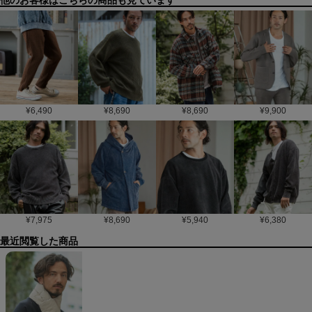
他のお客様はこちらの商品も見ています
¥
6,490
¥
8,690
¥
8,690
¥
9,900
¥
7,975
¥
8,690
¥
5,940
¥
6,380
最近閲覧した商品