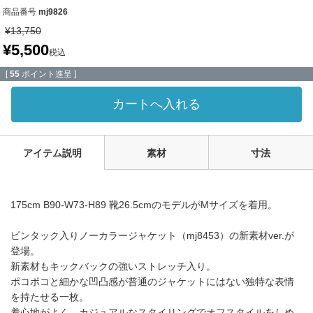
商品番号
mj9826
¥
13,750
¥
5,500
税込
[
55
ポイント進呈 ]
カートへ入れる
アイテム説明
素材
寸法
175cm B90-W73-H89 靴26.5cmのモデルがMサイズを着用。
ピンタック入りノーカラージャケット（mj8453）の新素材ver.が
登場。
新素材もキックバックの強いストレッチ入り。
ポコポコと細かな凹凸感が普通のジャケットにはない独特な表情
を持たせる一枚。
着心地がよく、カジュアルなスタイリングでオフスタイルをしめ