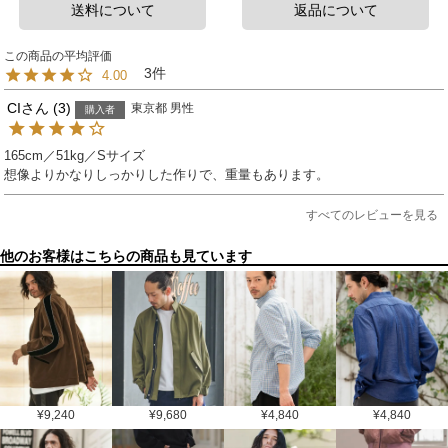
送料について
返品について
3
4.00
CI
3
東京都
男性
購入者
165cm／51kg／Sサイズ

想像よりかなりしっかりした作りで、重量もあります。
すべてのレビューを見る
他のお客様はこちらの商品も見ています
¥
9,240
¥
9,680
¥
4,840
¥
4,840