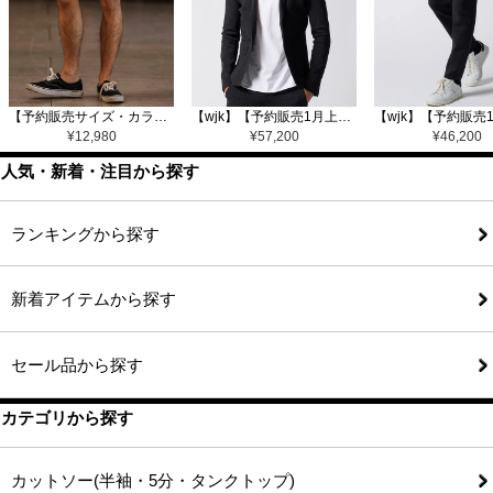
【予約販売サイズ・カラーにより納期異なる】【CAMBIO(カンビオ)】Gobelin Short Pants ショートパンツ(CAM25SS-002)
【wjk】【予約販売1月上旬～中旬入荷】function knit jacket(jacquard check) ニットジャケット(207 mw08j)
¥
12,980
¥
57,200
¥
46,200
人気・新着・注目から探す
ランキングから探す
新着アイテムから探す
セール品から探す
カテゴリから探す
カットソー(半袖・5分・タンクトップ)