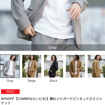
Gray
Gray
Beige
Black
SALE
60%OFF【CAMBIO(カンビオ)】膨れジャガードピンタック入りジャ
ケット