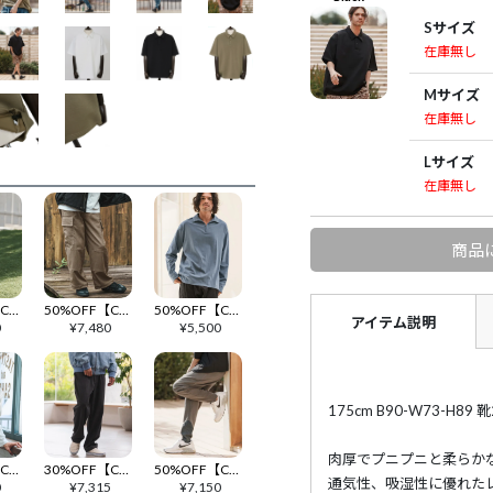
Sサイズ
在庫無し
Mサイズ
在庫無し
Lサイズ
在庫無し
商品
50%OFF【CAMBIO(カンビオ)】ダンボールニットテックカーゴショーツ(BP-BES0039)
50%OFF【CAMBIO(カンビオ)】ワイドストレートフレンチミリタリーパンツ(BP-BEA0065)
50%OFF【CAMBIO(カンビオ)】スキッパープルオーバーシャツ(BP-BDA0016)
アイテム説明
0
¥
7,480
¥
5,500
175cm B90-W73-H
肉厚でプニプニと柔らか
50%OFF【CAMBIO(カンビオ)】ヘンリーサーマルLSカットソー(BP-BDA0010)
30%OFF【CAMBIO(カンビオ)】カルゼワイドパンツ(HLCM0259)
50%OFF【CAMBIO(カンビオ)】裾リブダンボールパンツ(BP-BES0042)
通気性、吸湿性に優れた
0
¥
7,315
¥
7,150