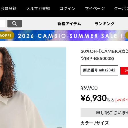
会員登録
メルマガ登録
ログイン
マイページ
クーポ
新着アイテム
ランキング
30%OFF【CAMBIO
ツ(BP-BES0038)
商品番号
mhs2342
S
¥
9,900
¥
6,930
税込
[
69
ポイ
申し訳ございま
カラー
サイズ