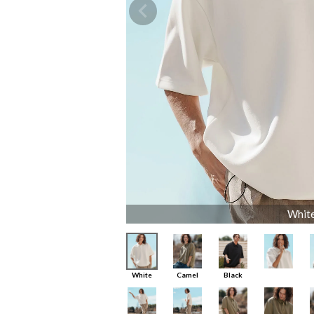
Whit
White
Camel
Black