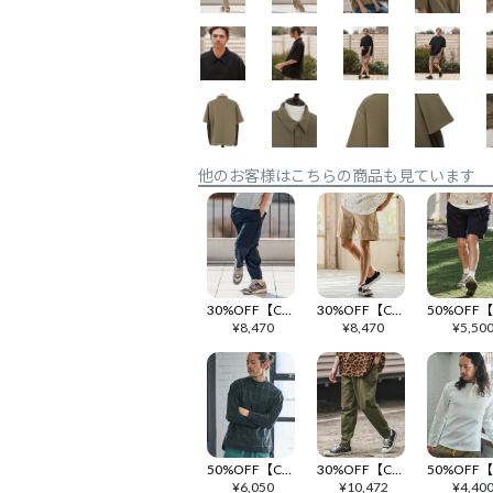
他のお客様はこちらの商品も見ています
30%OFF【CAMBIO(カンビオ)】シャドーストライプカーブパンツ(BP-BES0040)
30%OFF【CAMBIO(カンビオ)】リブラインショートパンツ(BP-BFS0089)
¥
8,470
¥
8,470
¥
5,50
50%OFF【CAMBIO(カンビオ)】バンドカラーチェックプルオーバーシャツ(BP-BDA0007)
30%OFF【CAMBIO(カンビオ)】ナイロンテーパードガーデニングパンツ(HLCM0187)
¥
6,050
¥
10,472
¥
4,40