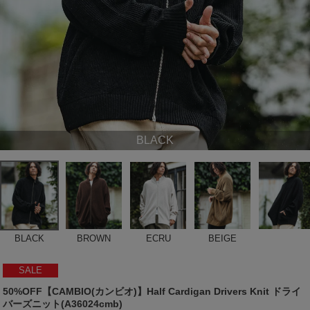
BLACK
BLACK
BROWN
ECRU
BEIGE
SALE
50%OFF【CAMBIO(カンビオ)】Half Cardigan Drivers Knit ドライ
バーズニット(A36024cmb)