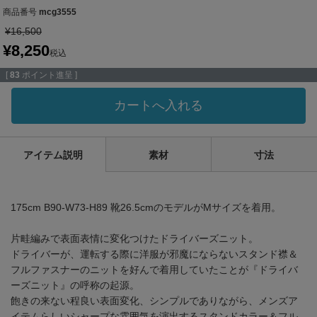
商品番号
mcg3555
¥
16,500
¥
8,250
税込
[
83
ポイント進呈 ]
カートへ入れる
アイテム説明
素材
寸法
175cm B90-W73-H89 靴26.5cmのモデルがMサイズを着用。
片畦編みで表面表情に変化つけたドライバーズニット。
ドライバーが、運転する際に洋服が邪魔にならないスタンド襟＆
フルファスナーのニットを好んで着用していたことが『ドライバ
ーズニット』の呼称の起源。
飽きの来ない程良い表面変化、シンプルでありながら、メンズア
イテムらしいシャープな雰囲気を演出するスタンドカラー＆フル