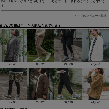
私にはセンスが良いと感じます　いちどサイトに訪れるとわかると思いま
す。
すべてのレビューを見る
他のお客様はこちらの商品も見ています
¥
6,490
¥
5,720
¥
9,900
¥
7,480
¥
9,900
¥
7,920
¥
6,490
¥
4,290