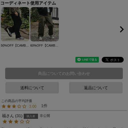
コーディネート使用アイテム
50%OFF【CAMBIO(カンビオ)】Corduroy Wide Straight Pants コーデュロイパンツ(A35924cmb)
60%OFF【CAMBIO(カンビオ)】Back Satin Wide Straight Cargo Pants カーゴパンツ(A36224cmb)
商品についてのお問い合わせ
送料について
返品について
1
3.00
福
31
非公開
購入者