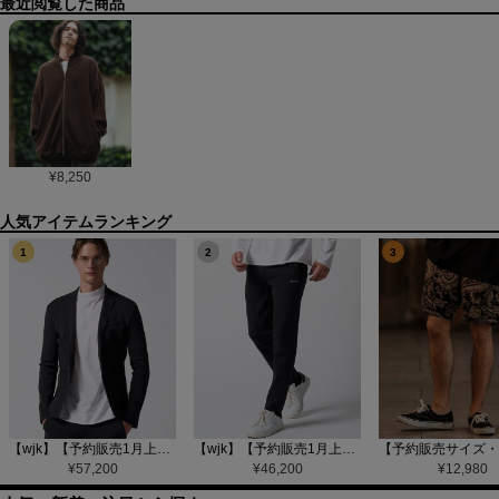
最近閲覧した商品
¥
8,250
1
2
3
【wjk】【予約販売1月上旬～中旬入荷】function knit jacket(jacquard check) ニットジャケット(207 mw08j)
【wjk】【予約販売1月上旬～中旬入荷】function knit easy slacks(jacquard check) ニットイージーパンツ(504 mw08j)
¥
57,200
¥
46,200
¥
12,980