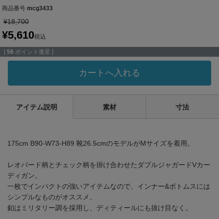
商品番号
mcg3433
¥
18,700
¥
5,610
税込
[
56
ポイント進呈 ]
カートへ入れる
アイテム説明
素材
寸法
175cm B90-W73-H89 靴26.5cmのモデルがMサイズを着用。
レオパード柄とチェック柄を掛け合わせたダブルジャガードVカー
ディガン。
一枚でインパクトの強いアイテムなので、インナー&ボトムスには
シンプルなものがオススメ。
釦はミリタリー調を採用し、ディティールにも抜け目なく。