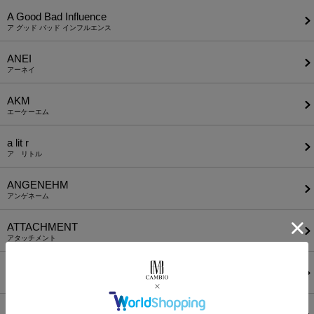
A Good Bad Influence
ア グッド バッド インフルエンス
ANEI
アーネイ
AKM
エーケーエム
a lit r
ア リトル
ANGENEHM
アンゲネーム
ATTACHMENT
アタッチメント
AUI NITE
アウィナイト
BODYSONG.