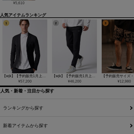
¥
5,610
1
2
3
【wjk】【予約販売1月上旬～中旬入荷】function knit jacket(jacquard check) ニットジャケット(207 mw08j)
【wjk】【予約販売1月上旬～中旬入荷】function knit easy slacks(jacquard check) ニットイージーパンツ(504 mw08j)
¥
57,200
¥
46,200
¥
12,980
人気・新着・注目から探す
ランキングから探す
新着アイテムから探す