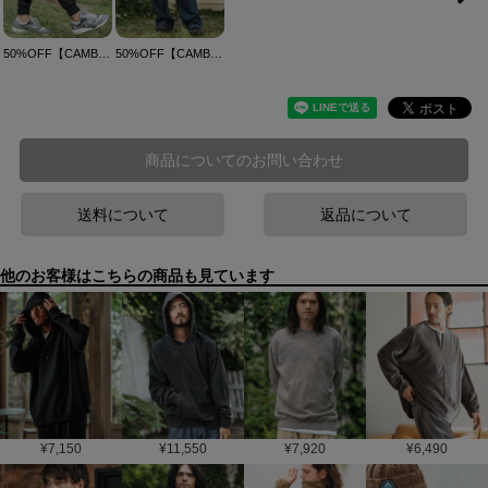
50%OFF【CAMBIO(カンビオ)】Dobby Stripe Jacquard Jogger Pants ジョガーパンツ(A38224cmb)
50%OFF【CAMBIO(カンビオ)】Relax Straight Distressed Denim Pants デニムパンツ(A38024cmb)
商品についてのお問い合わせ
送料について
返品について
他のお客様はこちらの商品も見ています
¥
7,150
¥
11,550
¥
7,920
¥
6,490