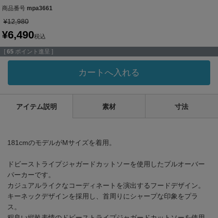
商品番号
mpa3661
¥
12,980
¥
6,490
税込
[
65
ポイント進呈 ]
カートへ入れる
アイテム説明
素材
寸法
181cmのモデルがMサイズを着用。
ドビーストライプジャガードカットソーを使用したプルオーバー
パーカーです。
カジュアルライクなコーディネートを演出するフードデザイン。
キーネックデザインを採用し、首周りにシャープな印象をプラ
ス。
程良い縦畝表情のドビーストライプジャガードカットソーを使用