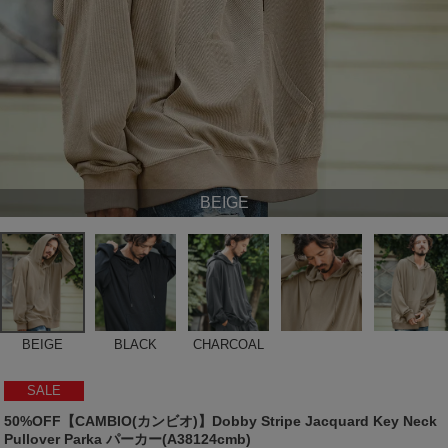
BEIGE
BEIGE
BLACK
CHARCOAL
SALE
50%OFF【CAMBIO(カンビオ)】Dobby Stripe Jacquard Key Neck
Pullover Parka パーカー(A38124cmb)