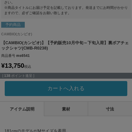
さい。
※商品タイトルにお届け予定を記載しております。発送までにお時間がかかり
ますので、必ずご確認をお願い致します。
予約商品
CAMBIO(カンビオ)
【CAMBIO(カンビオ)】【予約販売10月中旬～下旬入荷】裏ボアチェ
ックシャツ(CMB-R0238)
商品番号
ms6541
¥
13,750
税込
[
138
ポイント進呈 ]
カートへ入れる
アイテム説明
素材
寸法
181cmのモデルがMサイズを着用。