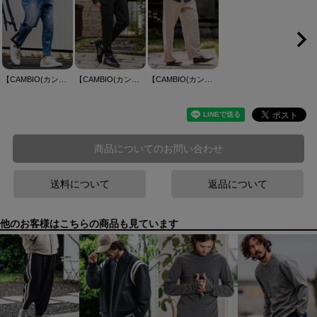
【CAMBIO(カンビオ)】【予約販売サイズ・カラーにより納期異なる】Balloon Silhouette Belted Denim Pants デニムパンツ(A70126cmb)
【CAMBIO(カンビオ)】【予約販売9月下旬～10月上旬入荷】ポンチスリムカーゴパンツ(CMB-R0234)
【CAMBIO(カンビオ)】Brushed Waffle Wide Straight Pants ワッフルワイドストレートパンツ(A71526cmb)
商品についてのお問い合わせ
送料について
返品について
他のお客様はこちらの商品も見ています