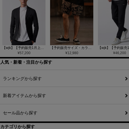
【wjk】【予約販売1月上旬～中旬入荷】function knit jacket(jacquard check) ニットジャケット(207 mw08j)
【予約販売サイズ・カラーにより納期異なる】【CAMBIO(カンビオ)】Gobelin Short Pants ショートパンツ(CAM25SS-002)
¥
57,200
¥
12,980
¥
46,200
人気・新着・注目から探す
ランキングから探す
新着アイテムから探す
セール品から探す
カテゴリから探す