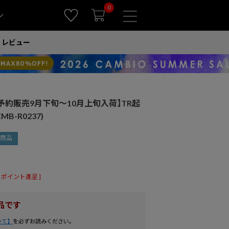
0
ン
レビュー
】【予約販売9月下旬～10月上旬入荷】TR起
B-R0237)
商品
ポイント進呈 ]
品です
いて】
を必ずお読みください。