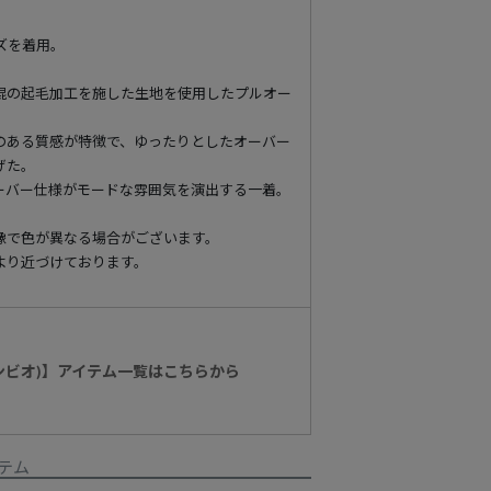
イズを着用。
混の起毛加工を施した生地を使用したプルオー
のある質感が特徴で、ゆったりとしたオーバー
げた。
ーバー仕様がモードな雰囲気を演出する一着。
像で色が異なる場合がございます。
より近づけております。
カンビオ)】アイテム一覧はこちらから
テム