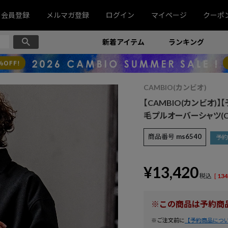
会員登録
メルマガ登録
ログイン
マイページ
クーポ
新着アイテム
ランキング
CAMBIO(カンビオ)
【CAMBIO(カンビオ)
毛プルオーバーシャツ(CM
商品番号
ms6540
予約
¥
13,420
税込
[
134
※この商品は予約商
※ご注文前に
【予約商品につ