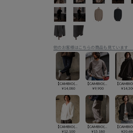
他のお客様はこちらの商品も見ています
【CAMBIO(カンビオ)】【予約販売10月中旬～下旬入荷】裏起毛ストレッチTRテーパードリブパンツ(CMB-R0249)
【CAMBIO(カンビオ)】【予約販売9月上旬～中旬入荷】ストレッチTRポケットカットソー(CMB-R0230)
¥
14,080
¥
9,900
¥
14,30
【CAMBIO(カンビオ)】【予約販売10月中旬～下旬入荷】ブークレTRスキッパーポロシャツ
【CAMBIO(カンビオ)】【予約販売10月中旬～下旬入荷】起毛TRワイドペインターパンツ
¥
12,100
¥
15,180
¥
20,68