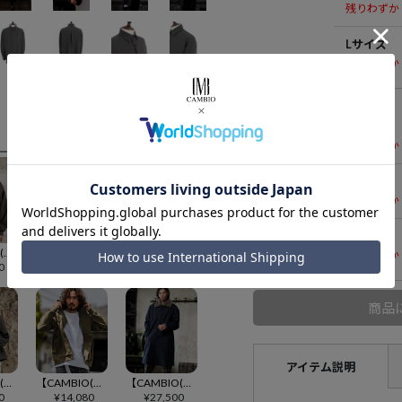
残りわずか
Lサイズ
残りわずか
Beige
Sサイズ
残りわずか
Mサイズ
残りわずか
Lサイズ
【CAMBIO(カンビオ)】【予約販売10月中旬～下旬入荷】裏起毛ストレッチTRスナップボタンプルパーカー(CMB-R0248)
【CAMBIO(カンビオ)】【予約販売9月上旬～中旬入荷】ストレッチTRイージーテーパードパンツ(CMB-R0231)
【CAMBIO(カンビオ)】【予約販売9月下旬～10月上旬入荷】 総柄プリントフーディブルゾン(CMB-R0224)
残りわずか
0
¥
13,200
¥
18,150
商品
アイテム説明
【CAMBIO(カンビオ)】【予約販売10月中旬～下旬入荷】起毛TRバンドカラートラッカージャケット
【CAMBIO(カンビオ)】【予約販売9月下旬～10月上旬入荷】ポンチスナップボタンパーカー(CMB-R0235)
【CAMBIO(カンビオ)】【予約販売10月下旬～11月上旬入荷】エコファー衿メルトンステンカラーロングコート(CMB-R0241)
0
¥
14,080
¥
27,500