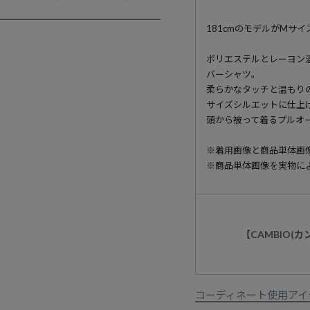
181cmのモデルがMサ
ポリエステルとレーヨン
バーシャツ。
柔らかなタッチと温もり
サイズシルエットに仕上
頭から被って着るプルオ
※着用画像と商品単体画
※商品単体画像を実物に
【CAMBIO(
コーディネート使用アイ