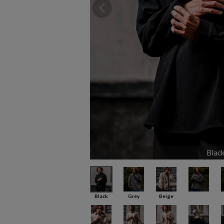
Blac
Black
Grey
Beige