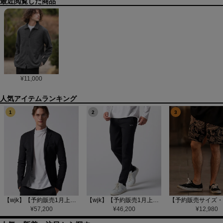
最近閲覧した商品
¥
11,000
1
2
3
【wjk】【予約販売1月上旬～中旬入荷】function knit jacket(jacquard check) ニットジャケット(207 mw08j)
【wjk】【予約販売1月上旬～中旬入荷】function knit easy slacks(jacquard check) ニットイージーパンツ(504 mw08j)
¥
57,200
¥
46,200
¥
12,980