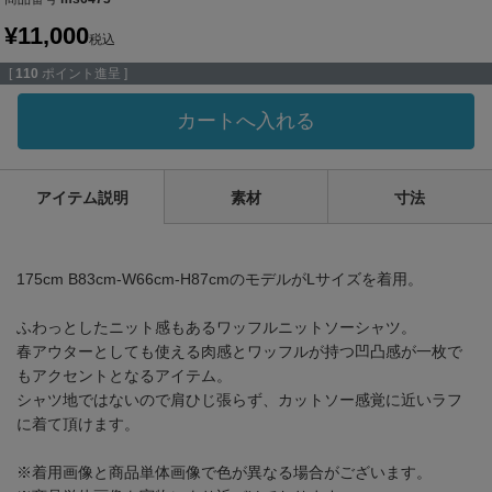
¥
11,000
税込
[
110
ポイント進呈 ]
カートへ入れる
アイテム説明
素材
寸法
175cm B83cm-W66cm-H87cmのモデルがLサイズを着用。
ふわっとしたニット感もあるワッフルニットソーシャツ。
春アウターとしても使える肉感とワッフルが持つ凹凸感が一枚で
もアクセントとなるアイテム。
シャツ地ではないので肩ひじ張らず、カットソー感覚に近いラフ
に着て頂けます。
※着用画像と商品単体画像で色が異なる場合がございます。