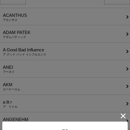
ACANTHUS
アカンサス
ADAM PATEK
アダムパティック
A Good Bad Influence
ア グッド バッド インフルエンス
ANEI
アーネイ
AKM
エーケーエム
a lit r
ア リトル
ANGENEHM
アンゲネーム