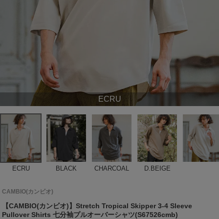
ECRU
ECRU
BLACK
CHARCOAL
D.BEIGE
CAMBIO(カンビオ)
【CAMBIO(カンビオ)】Stretch Tropical Skipper 3-4 Sleeve
Pullover Shirts 七分袖プルオーバーシャツ(S67526cmb)