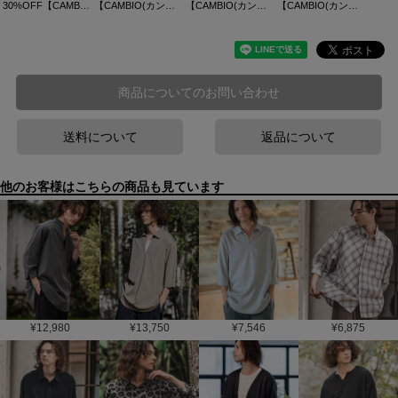
30%OFF【CAMBIO(カンビオ)】ドビー総柄イージーパンツ
【CAMBIO(カンビオ)】Leopard Motif Gobelin Shorts ショートパンツ(2026GIM-010)
【CAMBIO(カンビオ)】Classic Pinstripe Tapered Pants テーパードパンツ(S60326cmb)
【CAMBIO(カンビオ)】2タックシャドーペイズリー裾リブパンツ(BP-BFS0073)
商品についてのお問い合わせ
送料について
返品について
他のお客様はこちらの商品も見ています
¥
12,980
¥
13,750
¥
7,546
¥
6,875