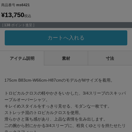
商品番号
ms6421
¥
13,750
税込
[
138
ポイント進呈 ]
カートへ入れる
アイテム説明
素材
寸法
175cm B83cm-W66cm-H87cmのモデルがMサイズを着用。
トロピカルクロスの軽やかさをいかした、3/4スリーブのスキッパ
ープルオーバーシャツ。
キレイめスタイルをすっきり見せる、モダンな一枚です。
ストレッチ混のトロピカルクロスを使用。
滑らかさと落ち感があり、上品な表情を生み出します。
二の腕から肘にかかる3/4スリーブに、程良くゆとりを持たせたリ