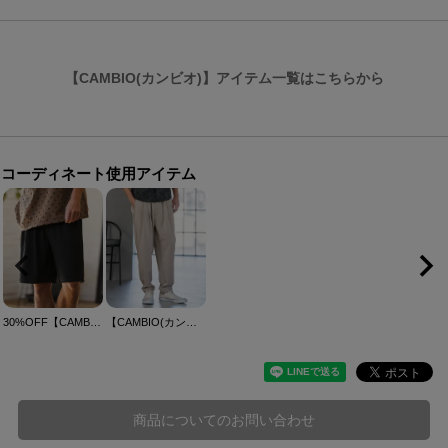
【CAMBIO(カンビオ)】アイテム一覧はこちらから
コーディネート使用アイテム
30%OFF【CAMBIO(カンビオ)】Honeycomb Like Short Pants ショートパンツ(2026GIM-005)
【CAMBIO(カンビオ)】Slacks Fabric Tapered Pants スラックスパンツ(S60026cmb)
商品についてのお問い合わせ