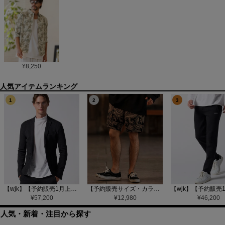
¥
8,250
1
2
3
【wjk】【予約販売1月上旬～中旬入荷】function knit jacket(jacquard check) ニットジャケット(207 mw08j)
【予約販売サイズ・カラーにより納期異なる】【CAMBIO(カンビオ)】Gobelin Short Pants ショートパンツ(CAM25SS-002)
¥
57,200
¥
12,980
¥
46,200
人気・新着・注目から探す