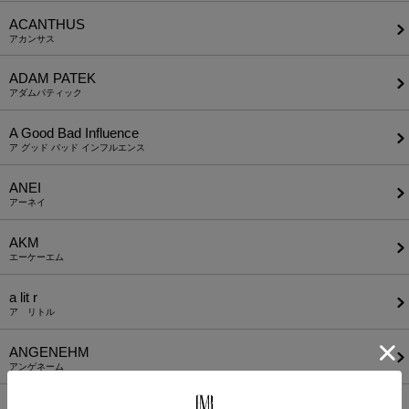
ACANTHUS
アカンサス
ADAM PATEK
アダムパティック
A Good Bad Influence
ア グッド バッド インフルエンス
ANEI
アーネイ
AKM
エーケーエム
a lit r
ア リトル
ANGENEHM
アンゲネーム
ATTACHMENT