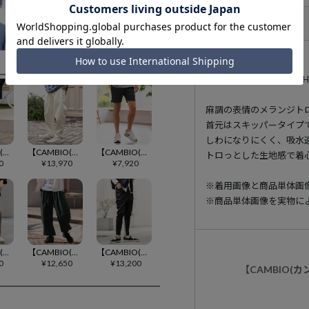
アイテム説明
182cm B93cm-W75
麻調の表情のメランジト
首元はスキッパータイプ
しわになりにくく、吸水
【CAMBIO(カンビオ)】 ポンチサルエルテーパードパンツ(HLCM0249)
【CAMBIO(カンビオ)】テーパードペインターパンツ(HLCM0238)
【CAMBIO(カンビオ)】アクティブショートパンツ(HLCM0272)
トロっとした生地感で着
0
¥
13,970
¥
7,920
※着用画像と商品単体画
※商品単体画像を実物に
【CAMBIO(カンビオ)】コットンナイロンラブパターンテーパードパンツ(CMB-R0198)
【CAMBIO(カンビオ)】サルエルドレープイージーパンツ(HLCM0239)
【CAMBIO(カンビオ)】カーフウェーブリブパンツ(HLCM0252)
0
¥
12,650
¥
13,200
【CAMBIO(