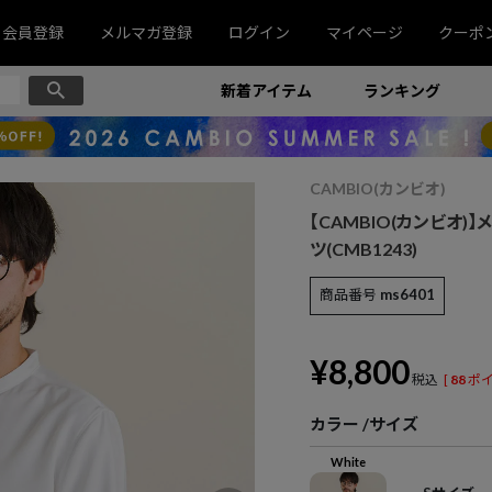
会員登録
メルマガ登録
ログイン
マイページ
クーポ
新着アイテム
ランキング
CAMBIO(カンビオ)
【CAMBIO(カンビオ
ツ(CMB1243)
商品番号
ms6401
¥
8,800
税込
[
88
ポイ
カラー
サイズ
White