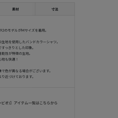
素材
寸法
cm-H92のモデルがMサイズを着用。
ロ生地を使用したバンドカラーシャツ。
ですっきりとした印象。
速乾性が特徴の生地。
心地も快適！
像で色が異なる場合がございます。
より近づけております。
カンビオ)】アイテム一覧はこちらから