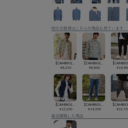
他のお客様はこちらの商品も見ています
【CAMBIO(カンビオ)】オーバーダイカモフラージュブロードシャツ(CMB1244)
【CAMBIO(カンビオ)】ボタニカルプリントブロードシャツ(CMB1245)
¥
8,250
¥
8,800
¥
14,96
【CAMBIO(カンビオ)】ショールカラーチノワーカーズベスト(HLCM0242)
【CAMBIO(カンビオ)】ブッシュカーゴデニムパンツ(HLCM0241)
¥
13,200
¥
14,300
¥
13,75
最近閲覧した商品