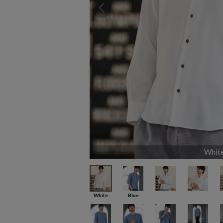
Whit
White
Blue