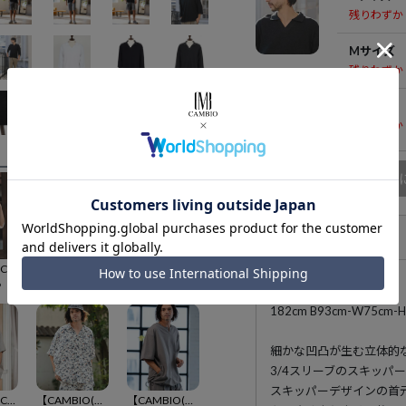
残りわずか
Mサイズ
残りわずか
Lサイズ
残りわずか
商品
アイテム説明
30%OFF【CAMBIO(カンビオ)】Ponti Skipper Polo Shirts ポロシャツ(S46725cmb)
30%OFF【CAMBIO(カンビオ)】KANOKO Skipper Polo Shirts ポロシャツ(S67026cmb)
【CAMBIO(カンビオ)】 Band Skipper Collar Short Sleeve Pullover バンドスキッパーカラー半袖シャツ(S69926cmb)
6
¥
9,086
¥
14,080
182cm B93cm-W75
細かな凹凸が生む立体的
3/4スリーブのスキッパ
スキッパーデザインの首
30%OFF【CAMBIO(カンビオ)】Tropical Pincheck Short Sleeve Shirts 半袖シャツ(S68026cmb)
【CAMBIO(カンビオ)】Vivid Flower Dolman Sleeve Short Sleeve Shirts ドルマンスリーブ半袖シャツ(S62126cmb)
【CAMBIO(カンビオ)】Stretch Seersucker Zip Henley Neck Short Sleeve Pullover 半袖プルオーバー(S65226cmb)