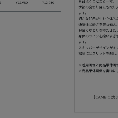
も品よくまとまる一枚。
5
¥
12,980
¥
12,980
季節の変わり目にも取り
ます。
細かな凹凸が生む立体的
通気性と軽さを兼ね備え
程良くゆとりを持たせた
身体のラインを拾いすぎ
ます。
スキッパーデザインがキ
裾脇にはスリットを配し
※着用画像と商品単体画
※商品単体画像を実物に
【CAMBIO(