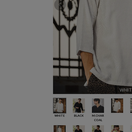
WHIT
WHITE
BLACK
M.CHAR
COAL