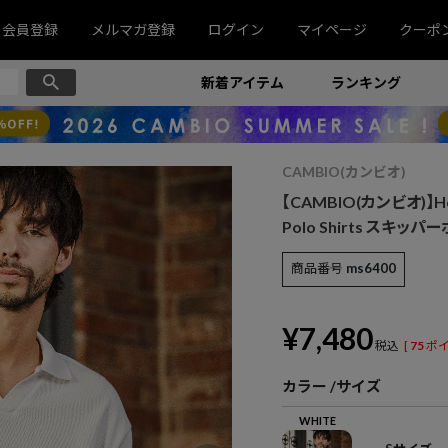
会員登録
メルマガ登録
ログイン
マイページ
クーポ
新着アイテム
ランキング
CAMBIO(カンビオ)
【CAMBIO(カンビオ)】Hone
Polo Shirts スキッパ
商品番号
ms6400
¥
7,480
税込
[
75
ポイ
カラー
サイズ
WHITE