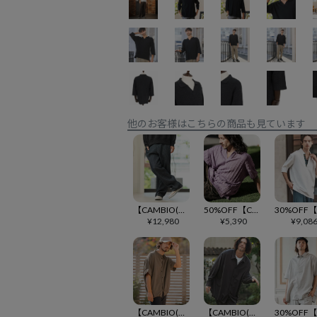
他のお客様はこちらの商品も見ています
【CAMBIO(カンビオ)】Accordion Jacquard Denim Wide Straight Pants ワイドストレートパンツ(A35324cmb)
50%OFF【CAMBIO(カンビオ)】Cable Jacquard Knit sew Polo Shirts ポロシャツ(S22924cmb)
¥
12,980
¥
5,390
¥
9,08
【CAMBIO(カンビオ)】Linen Rayon Dolman Sleeve Short Sleeve Shirts 半袖シャツ(S61126cmb)
【CAMBIO(カンビオ)】Ripple Dolman Sleeve Shirts ドルマンスリーブシャツ(S62226cmb)