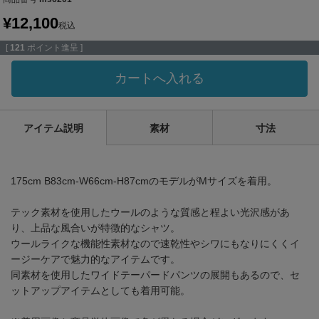
¥
12,100
税込
[
121
ポイント進呈 ]
カートへ入れる
アイテム説明
素材
寸法
175cm B83cm-W66cm-H87cmのモデルがMサイズを着用。
テック素材を使用したウールのような質感と程よい光沢感があ
り、上品な風合いが特徴的なシャツ。
ウールライクな機能性素材なので速乾性やシワにもなりにくくイ
ージーケアで魅力的なアイテムです。
同素材を使用したワイドテーパードパンツの展開もあるので、セ
ットアップアイテムとしても着用可能。