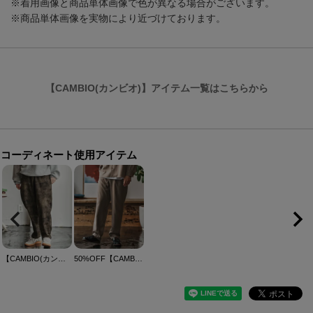
※着用画像と商品単体画像で色が異なる場合がございます。
※商品単体画像を実物により近づけております。
【CAMBIO(カンビオ)】アイテム一覧はこちらから
コーディネート使用アイテム
【CAMBIO(カンビオ)】Tie dye Balloon Pants タイダイバルーンパンツ(CAM25AW-011)
50%OFF【CAMBIO(カンビオ)】ウールライクTECHワイドテーパードパンツ(CA05-55500)