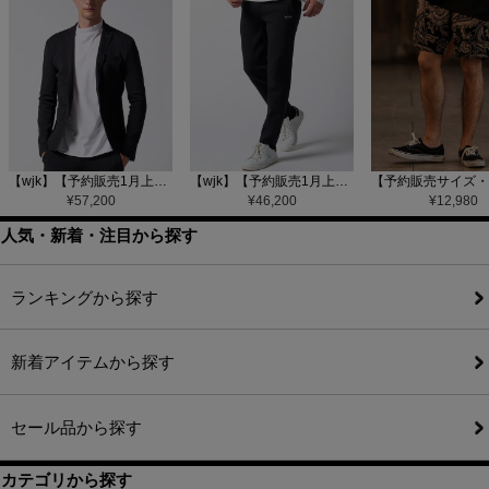
【wjk】【予約販売1月上旬～中旬入荷】function knit jacket(jacquard check) ニットジャケット(207 mw08j)
【wjk】【予約販売1月上旬～中旬入荷】function knit easy slacks(jacquard check) ニットイージーパンツ(504 mw08j)
¥
57,200
¥
46,200
¥
12,980
人気・新着・注目から探す
ランキングから探す
新着アイテムから探す
セール品から探す
カテゴリから探す