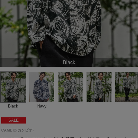
Black
Black
Navy
SALE
CAMBIO(カンビオ)