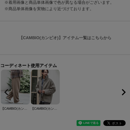
※着用画像と商品単体画像で色が異なる場合がございます。
※商品単体画像を実物により近づけております。
【CAMBIO(カンビオ)】アイテム一覧はこちらから
コーディネート使用アイテム
【CAMBIO(カンビオ)】Slacks Fabric Wide Straight Pants ワイドストレートパンツ(A54225cmb)
【CAMBIO(カンビオ)】Shaggy Melton Stand Collar Military Jacket ミリタリージャケット(PF-252-018)