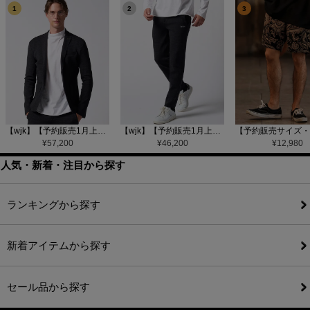
1
2
3
【wjk】【予約販売1月上旬～中旬入荷】function knit jacket(jacquard check) ニットジャケット(207 mw08j)
【wjk】【予約販売1月上旬～中旬入荷】function knit easy slacks(jacquard check) ニットイージーパンツ(504 mw08j)
¥
57,200
¥
46,200
¥
12,980
人気・新着・注目から探す
ランキングから探す
新着アイテムから探す
セール品から探す