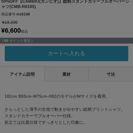
50%OFF【CAMBIO(カンビオ)】総柄スタンドカラープルオーバーシ
ャツ(CMB-R0185)
商品番号
ms6188
¥
13,200
¥
6,600
税込
[
66
ポイント進呈 ]
カートへ入れる
アイテム説明
素材
寸法
182cm B93cm-W75cm-H92のモデルがMサイズを着用。
さらっとした薄手の生地で動きが出やすい総柄プリントシャツ。
スタンドカラーでプルオーバー仕様。
前立ては比翼仕様ですっきりとした印象に。