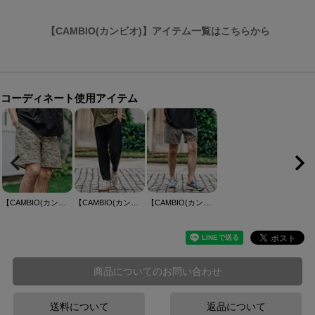
【CAMBIO(カンビオ)】アイテム一覧はこちらから
コーディネート使用アイテム
【CAMBIO(カンビオ)】デジタルCAMOショートパンツ
【CAMBIO(カンビオ)】2 way Stretch Mini Ripstop 2 tuck Tapered Pants テーパードパンツ(S69426cmb)
【CAMBIO(カンビオ)】 Antique Motif Gobelin Short Pants ショートパンツ(CMP-261-013)
商品についてのお問い合わせ
送料について
返品について