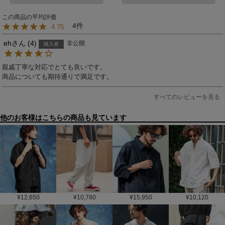
4
4.75
eh
4
非公開
購入者
親戚丁寧な対応でとても良いです。

商品についても期待通りで満足です。
すべてのレビューを見る
他のお客様はこちらの商品も見ています
¥
12,650
¥
10,780
¥
15,950
¥
10,120