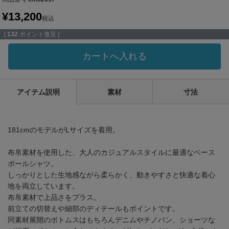
¥
13,200
税込
[
132
ポイント進呈 ]
カートへ入れる
アイテム説明
素材
寸法
181cmのモデルがLサイズを着用。
布帛素材を使用した、大人のカジュアルスタイルに最適なベース
ボールシャツ。
しっかりとした生地感ながら柔らかく、動きやすさと快適な着心
地を両立しています。
布帛素材で上品さをプラス。
前立ての切替えや細部のディテールもポイントです。
同素材展開のボトムスはもちろんデニムやチノパン、ショーツな