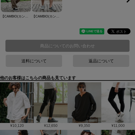
【CAMBIO(カンビオ)】ストレッチワイドイージーストレートパンツ
【CAMBIO(カンビオ)】 Antique Motif Gobelin Short Pants ショートパンツ(CMP-261-013)
商品についてのお問い合わせ
送料について
返品について
他のお客様はこちらの商品も見ています
¥
10,120
¥
12,650
¥
9,350
¥
11,000