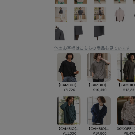
他のお客様はこちらの商品も見ています
【CAMBIO(カンビオ)】梨地ビッグシルエットTシャツ(HLCM0268)
【CAMBIO(カンビオ)】楊柳クレープSSシャツ(HLCM0264)
¥
5,720
¥
10,450
¥
12,65
【CAMBIO(カンビオ)】楊柳クレープLSシャツ(HLCM0263)
【CAMBIO(カンビオ)】モール風カーディガン(25184CM)
¥
11,550
¥
19,800
¥
8,47