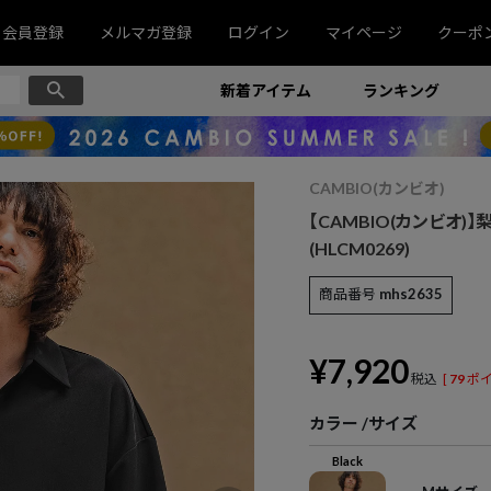
会員登録
メルマガ登録
ログイン
マイページ
クーポ
新着アイテム
ランキング
CAMBIO(カンビオ)
【CAMBIO(カンビオ)
(HLCM0269)
商品番号
mhs2635
¥
7,920
税込
[
79
ポイ
カラー
サイズ
Black