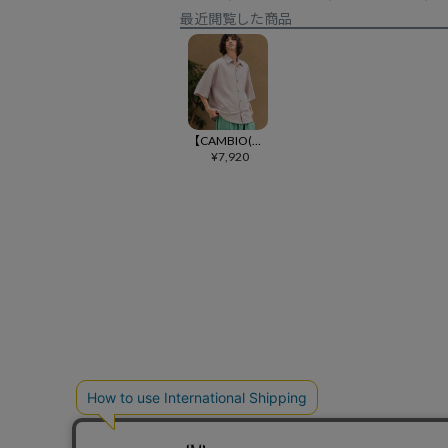
最近閲覧した商品
【CAMBIO(カンビオ)】梨地ビッグシルエットSSシャツ(HLCM0269)
¥
7,920