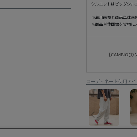
シルエットはビッグシル
※着用画像と商品単体画
※商品単体画像を実物に
【CAMBIO(
コーディネート使用アイ
【CAMBIO(カンビオ)】Stretch Crinkle Straight Easy Pants イージーパンツ(S64926cmb)
¥
10,780