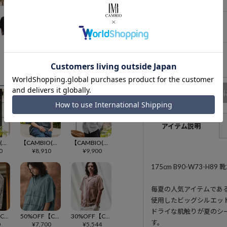
在庫無し
Lサイズ
XLサイズ
商品
アイテム説明
【CAMBIO(カンビオ)】ドルマンスリーブLSシャツ(HLCM0253)
【CAMBIO(カンビオ)】エアリークオープンカラーSSシャツ
【CAMBIO(カンビオ)】ストライプカッタウェイLSシャツ(HLCM0257)
0
¥
8,910
¥
9,900
175cm B90-W73-H
毎夏の人気アイテムであ
使用したビッグシルエッ
ドライな肌触りが夏のシ
30%OFF【CAMBIO(カンビオ)】レオパード柄スキッパーシャツLS(BP-BES0032)
50%OFF【CAMBIO(カンビオ)】ピグメントブロードビッグシルエットSSシャツ
30%OFF【CAMBIO(カンビオ)】オープンカラーシャツ(HLCM0197)
す。
0
¥
7,700
¥
5,544