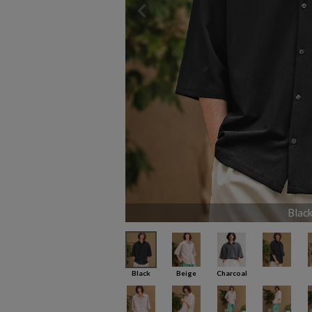
Blac
Black
Beige
Charcoal