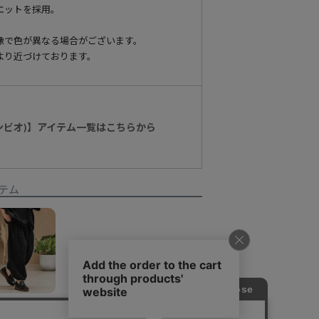
エットを採用。
像で色が異なる場合がございます。
より近づけております。
カンビオ)】アイテム一覧はこちらから
テム
【CAMBIO(カンビオ)】Melange Hopsack Balloon Jogger Pants ジョガーパンツ(S64826cmb)
¥
16,940