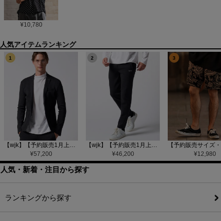
¥
10,780
1
2
3
【wjk】【予約販売1月上旬～中旬入荷】function knit jacket(jacquard check) ニットジャケット(207 mw08j)
【wjk】【予約販売1月上旬～中旬入荷】function knit easy slacks(jacquard check) ニットイージーパンツ(504 mw08j)
¥
57,200
¥
46,200
¥
12,980
人気・新着・注目から探す
ランキングから探す