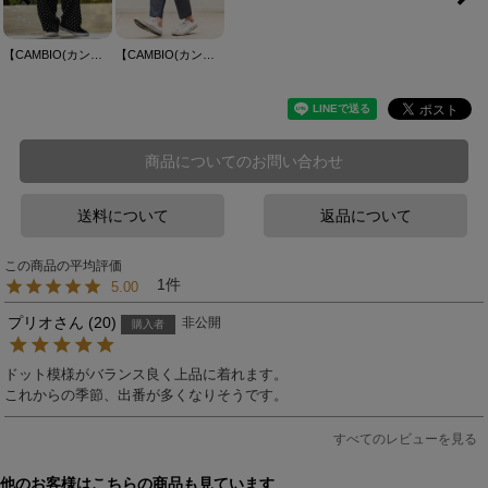
【CAMBIO(カンビオ)】Dot Pattern Wide Straight Easy Pants イージーパンツ(S600426cmb)
【CAMBIO(カンビオ)】 Daily Chambray Tapered Pants テーパードパンツ(S600226cmb)
商品についてのお問い合わせ
送料について
返品について
1
5.00
プリオ
20
非公開
購入者
ドット模様がバランス良く上品に着れます。

すべてのレビューを見る
他のお客様はこちらの商品も見ています