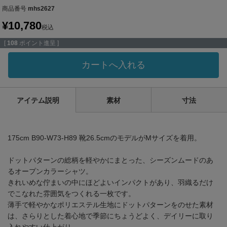
商品番号
mhs2627
¥
10,780
税込
[
108
ポイント進呈 ]
カートへ入れる
アイテム説明
素材
寸法
175cm B90-W73-H89 靴26.5cmのモデルがMサイズを着用。
ドットパターンの総柄を軽やかにまとった、シーズンムードのあ
るオープンカラーシャツ。
きれいめな佇まいの中にほどよいインパクトがあり、羽織るだけ
でこなれた雰囲気をつくれる一枚です。
薄手で軽やかなポリエステル生地にドットパターンをのせた素材
は、さらりとした着心地で季節にちょうどよく、デイリーに取り