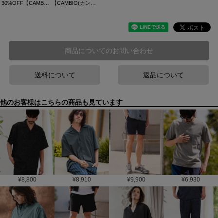
30%OFF【CAMBIO(カンビオ)】クローバー×ハートベロアパッチ裏毛スウェットパンツ(BP-BFS0115)
【CAMBIO(カンビオ)】アイスファブリックショートパンツ(18081M26CM)
商品についてのお問い合わせ
送料について
返品について
他のお客様はこちらの商品も見ています
¥
8,800
¥
8,910
¥
9,900
¥
6,930