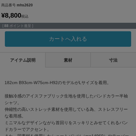
商品番号
mhs2620
¥
8,800
税込
[
88
ポイント進呈 ]
カートへ入れる
アイテム説明
素材
寸法
182cm B93cm-W75cm-H92のモデルがLサイズを着用。
接触冷感のアイスファブリック生地を使用したバンドカラー半袖
シャツ。
伸縮性の高いストレッチ素材を使用している為、ストレスフリー
な着用感。
ミニマルなデザインながら首回りをスッキリとみせてくれるバン
ドカラーでアクセント。