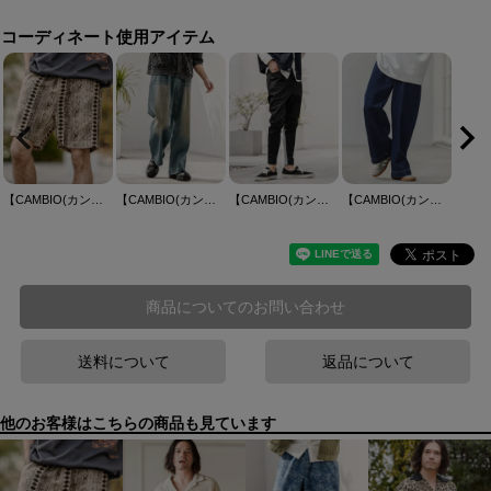
コーディネート使用アイテム
【CAMBIO(カンビオ)】 African Batik Short Pants ショートパンツ(CAM26SS-009)
【CAMBIO(カンビオ)】泥加工デニム1タックパンツ
【CAMBIO(カンビオ)】カーフウェーブリブパンツ(HLCM0252)
【CAMBIO(カンビオ)】11.5ozデニムワイドパンツ
商品についてのお問い合わせ
送料について
返品について
他のお客様はこちらの商品も見ています