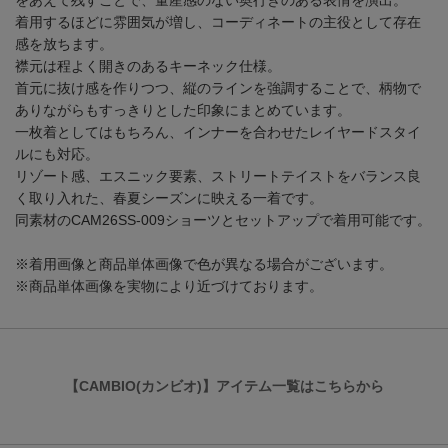
をあえて残すことで、量産感のない奥行きのある表情を演出。
着用するほどに雰囲気が増し、コーディネートの主役として存在
感を放ちます。
襟元は程よく開きのあるキーネック仕様。
首元に抜け感を作りつつ、縦のラインを強調することで、柄物で
ありながらもすっきりとした印象にまとめています。
一枚着としてはもちろん、インナーを合わせたレイヤードスタイ
ルにも対応。
リゾート感、エスニック要素、ストリートテイストをバランス良
く取り入れた、春夏シーズンに映える一着です。
同素材のCAM26SS-009ショーツとセットアップで着用可能です。
※着用画像と商品単体画像で色が異なる場合がございます。
※商品単体画像を実物により近づけております。
【CAMBIO(カンビオ)】アイテム一覧はこちらから