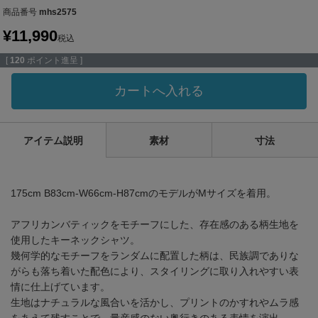
商品番号
mhs2575
¥
11,990
税込
[
120
ポイント進呈 ]
カートへ入れる
アイテム説明
素材
寸法
175cm B83cm-W66cm-H87cmのモデルがMサイズを着用。
アフリカンバティックをモチーフにした、存在感のある柄生地を
使用したキーネックシャツ。
幾何学的なモチーフをランダムに配置した柄は、民族調でありな
がらも落ち着いた配色により、スタイリングに取り入れやすい表
情に仕上げています。
生地はナチュラルな風合いを活かし、プリントのかすれやムラ感