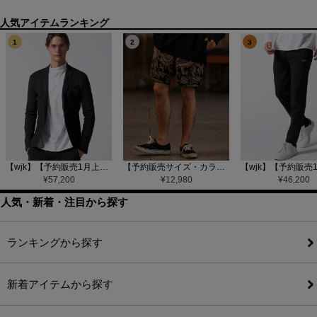
1
2
3
【wjk】【予約販売1月上旬～中旬入荷】function knit jacket(jacquard check) ニットジャケット(207 mw08j)
【予約販売サイズ・カラーにより納期異なる】【CAMBIO(カンビオ)】Gobelin Short Pants ショートパンツ(CAM25SS-002)
¥
57,200
¥
12,980
¥
46,200
人気・新着・注目から探す
ランキングから探す
新着アイテムから探す