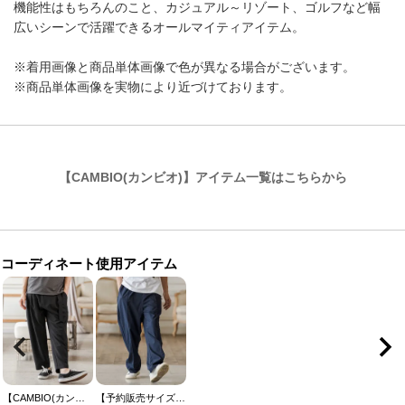
機能性はもちろんのこと、カジュアル～リゾート、ゴルフなど幅
広いシーンで活躍できるオールマイティアイテム。
※着用画像と商品単体画像で色が異なる場合がございます。
※商品単体画像を実物により近づけております。
【CAMBIO(カンビオ)】アイテム一覧はこちらから
コーディネート使用アイテム
【CAMBIO(カンビオ)】Stretch Tropical Two Tuck Belted Pants タックベルトパンツ(S67626cmb)
【予約販売サイズ・カラーにより納期異なる】【CAMBIO(カンビオ)】Linen Rayon Wide Straight Pants ワイドストレートパンツ(CAM26SS-022)