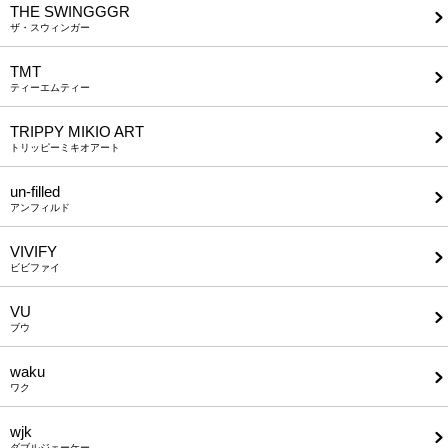
THE SWINGGGR
ザ・スウィンガー
TMT
ティーエムティー
TRIPPY MIKIO ART
トリッピーミキオアート
un-filled
アンフィルド
VIVIFY
ビビファイ
VU
ブウ
waku
ワク
wjk
ダブルジェーケー