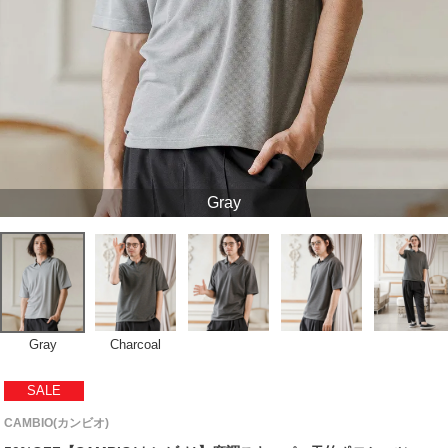
Gray
Gray
Charcoal
SALE
CAMBIO(カンビオ)