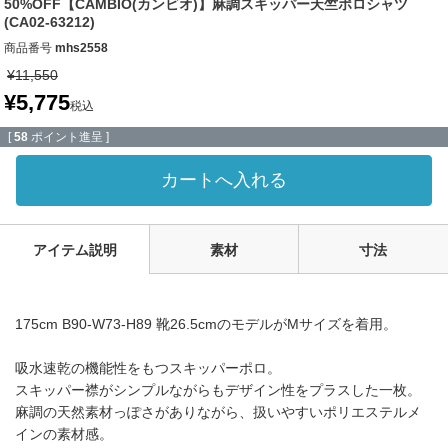
50%OFF【CAMBIO(カンビオ)】麻調スキッパー天竺ポロシャツ
(CA02-63212)
商品番号
mhs2558
¥
11,550
¥
5,775
税込
[
58
ポイント進呈 ]
カートへ入れる
アイテム説明
素材
寸法
175cm B90-W73-H89 靴26.5cmのモデルがMサイズを着用。
吸水速乾の機能性をもつスキッパーポロ。
スキッパー襟がシンプルながらもデザイン性をプラスした一枚。
麻調の天然素材っぽさがありながら、扱いやすいポリエステルメ
インの素材感。