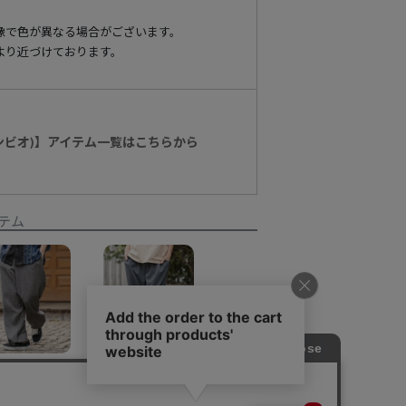
像で色が異なる場合がございます。
より近づけております。
カンビオ)】アイテム一覧はこちらから
テム
【CAMBIO(カンビオ)】Crepe Wide Straight Pants ワイドストレートパンツ (CAM26SS-021)
【CAMBIO(カンビオ)】Lignt Ponti Cropped Pants クロップドパンツ(CAM26SS-028)
¥
12,980
¥
12,210