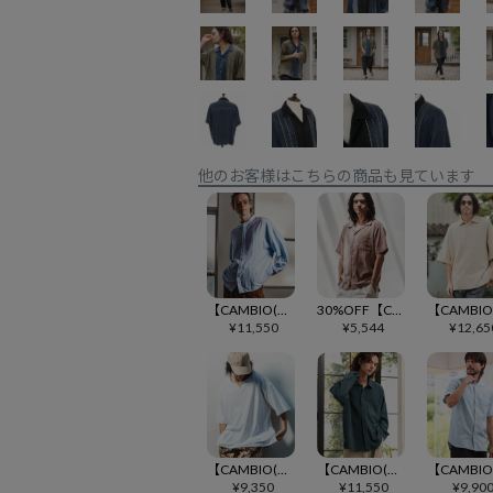
他のお客様はこちらの商品も見ています
【CAMBIO(カンビオ)】ルーズシルエットスタンドカラー比翼シャツ(CMB-R0184)
30%OFF【CAMBIO(カンビオ)】オープンカラーシャツ(HLCM0197)
¥
11,550
¥
5,544
¥
12,65
【CAMBIO(カンビオ)】キーネックパイルカットソー 半袖カットソー(CMB-R0203)
【CAMBIO(カンビオ)】楊柳クレープLSシャツ(HLCM0263)
¥
9,350
¥
11,550
¥
9,90