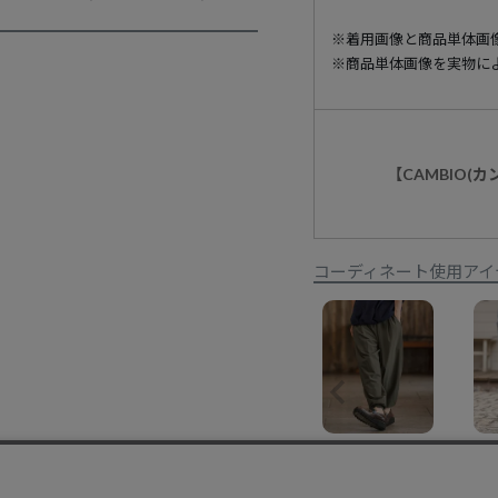
※着用画像と商品単体画
※商品単体画像を実物に
【CAMBIO(
コーディネート使用アイ
【CAMBIO(カンビオ)】3D Drape Balloon Pants ドレープバルーンパンツ(CAM26SS-019)
¥
13,750