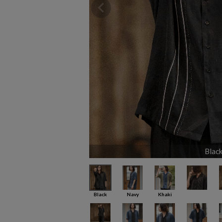
Blac
Black
Navy
Khaki