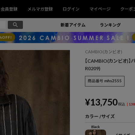
会員登録
メルマガ登録
ログイン
マイページ
クーポ
新着アイテム
ランキング
CAMBIO(カンビオ)
【CAMBIO(カンビオ)
R0209)
商品番号
mhs2555
¥
13,750
税込
[
138
カラー
サイズ
Black