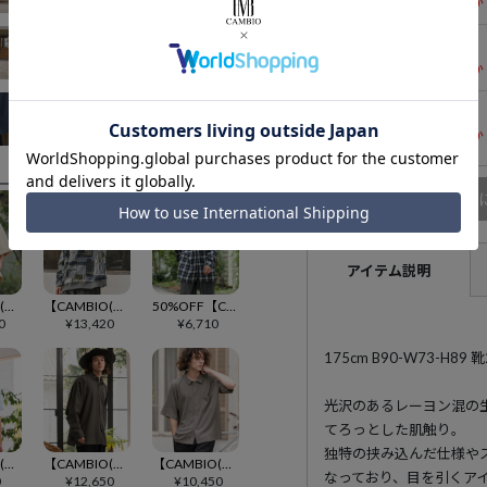
残りわずか
Mサイズ
残りわずか
Lサイズ
残りわずか
商品
アイテム説明
【CAMBIO(カンビオ)】コットンリネン袖ロールアップシャツ(CMB-R0187)
【CAMBIO(カンビオ)】パターン総柄フリースプルパーカー(CMB-R0182)
50%OFF【CAMBIO(カンビオ)】オーバーサイズミドル丈チェックシャツ(CMB-R0112)
0
¥
13,420
¥
6,710
175cm B90-W73-H
光沢のあるレーヨン混の
てろっとした肌触り。
独特の挟み込んだ仕様や
【CAMBIO(カンビオ)】ミニスタンドカラー半袖シャツ(BP-BFS0116)
【CAMBIO(カンビオ)】ドルマンスリーブLSシャツ(HLCM0253)
【CAMBIO(カンビオ)】楊柳クレープSSシャツ(HLCM0264)
なっており、目を引くア
0
¥
12,650
¥
10,450