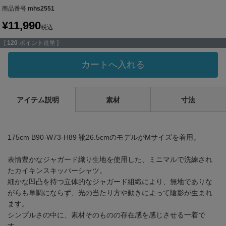
商品番号
mhs2551
¥
11,990
税込
[
120
ポイント進呈 ]
カートへ入れる
アイテム説明
素材
寸法
175cm B90-W73-H89 靴26.5cmのモデルがMサイズを着用。
表情豊かなジャガード織り生地を使用した、ミニマルで洗練され
たカイキンスキッパーシャツ。
細かな凹凸を持つ立体的なジャガード組織により、無地でありな
がらも単調にならず、光の当たり方や動きによって陰影が生まれ
ます。
シンプルさの中に、素材そのものの存在感を感じさせる一着で