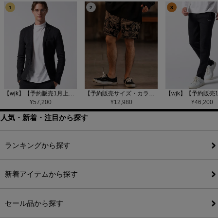
1
2
3
【wjk】【予約販売1月上旬～中旬入荷】function knit jacket(jacquard check) ニットジャケット(207 mw08j)
【予約販売サイズ・カラーにより納期異なる】【CAMBIO(カンビオ)】Gobelin Short Pants ショートパンツ(CAM25SS-002)
¥
57,200
¥
12,980
¥
46,200
人気・新着・注目から探す
ランキングから探す
新着アイテムから探す
セール品から探す