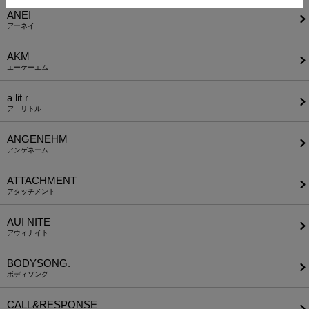
ANEI
アーネイ
AKM
エーケーエム
a lit r
ア リトル
ANGENEHM
アンゲネーム
ATTACHMENT
アタッチメント
AUI NITE
アウィナイト
BODYSONG.
ボディソング
CALL&RESPONSE