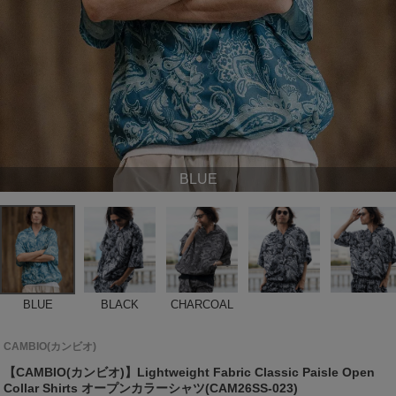
BLUE
BLUE
BLACK
CHARCOAL
CAMBIO(カンビオ)
【CAMBIO(カンビオ)】Lightweight Fabric Classic Paisle Open
Collar Shirts オープンカラーシャツ(CAM26SS-023)