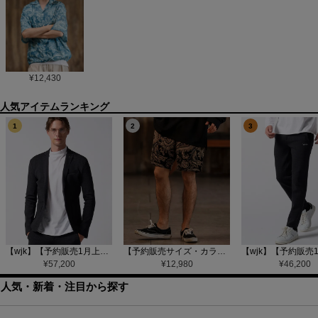
¥
12,430
1
2
3
【wjk】【予約販売1月上旬～中旬入荷】function knit jacket(jacquard check) ニットジャケット(207 mw08j)
【予約販売サイズ・カラーにより納期異なる】【CAMBIO(カンビオ)】Gobelin Short Pants ショートパンツ(CAM25SS-002)
¥
57,200
¥
12,980
¥
46,200
人気・新着・注目から探す