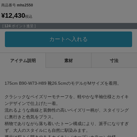
商品番号
mhs2550
¥
12,430
税込
[
124
ポイント進呈 ]
カートへ入れる
アイテム説明
素材
寸法
175cm B90-W73-H89 靴26.5cmのモデルがMサイズを着用。
クラシックなペイズリーモチーフを、軽やかな半袖仕様とカイキ
ンデザインで仕上げた一着。
流れるような曲線と装飾性の高いペイズリー柄が、スタイリング
に奥行きと色気をプラス。
柄物でありながら落ち着いたトーン構成により、派手になりすぎ
ず、大人のスタイルにも自然に馴染みます。