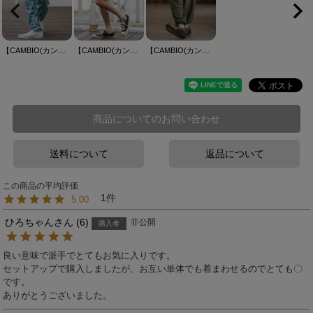
【CAMBIO(カンビオ)】【予約販売サイズ・カラーにより納期異なる】Lightweight Fabric Classic Paisley Balloon Pants バルーンパンツ(CAM26SS-016)
【CAMBIO(カンビオ)】Lightweight Fabric Classic Paisley Short Pants ショートパンツ(CAM26SS-004)
【CAMBIO(カンビオ)】3D Drape Balloon Pants ドレープバルーンパンツ(CAM26SS-019)
商品についてのお問い合わせ
送料について
返品について
1
5.00
ひろちゃん
6
非公開
購入者
良い意味で派手でとてもお気に入りです。

セットアップで購入しましたが、お互い単体でも着まわせるのでとても〇
です。

ありがとうございました。