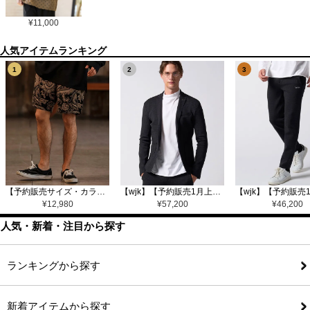
¥
11,000
1
2
3
【予約販売サイズ・カラーにより納期異なる】【CAMBIO(カンビオ)】Gobelin Short Pants ショートパンツ(CAM25SS-002)
【wjk】【予約販売1月上旬～中旬入荷】function knit jacket(jacquard check) ニットジャケット(207 mw08j)
¥
12,980
¥
57,200
¥
46,200
人気・新着・注目から探す
ランキングから探す
新着アイテムから探す