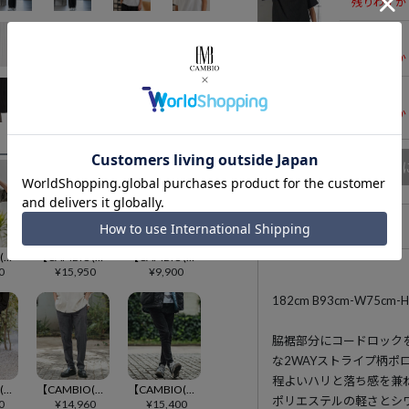
残りわずか
Mサイズ
残りわずか
Lサイズ
残りわずか
商品
アイテム説明
【CAMBIO(カンビオ)】裾ドローコード付きシアサッカーTシャツ(BP-BFS0104)
【CAMBIO(カンビオ)】チェック柄TRストレッチ裾裏ZIPパンツ(BP-BEA0067)
【CAMBIO(カンビオ)】ドローコード付きダンボールニットテックポロ(BP-BFS0083)
0
¥
15,950
¥
9,900
182cm B93cm-W75
脇裾部分にコードロック
な2WAYストライプ柄ポ
程よいハリと落ち感を兼
【CAMBIO(カンビオ)】2タックシャドーペイズリー裾リブパンツ(BP-BFS0073)
【CAMBIO(カンビオ)】TRストライプ裾ダブルテーパードパンツ(BP-BFS0077)
【CAMBIO(カンビオ)】ストレッチデニム裾ZIPテーパードパンツ(BP-BDA0008)
ポリエステルの軽さとシ
0
¥
14,960
¥
15,400