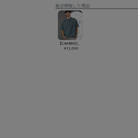
最近閲覧した商品
【CAMBIO(カンビオ)】裾ドローコード付きストライプ柄ポロシャツ(BP-BFS0084)
¥
11,000