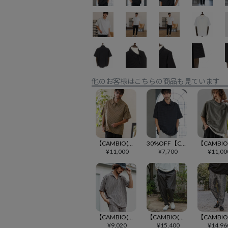
他のお客様はこちらの商品も見ています
【CAMBIO(カンビオ)】裾ドローコード付きドット柄ポロシャツ(BP-BFS0090)
30%OFF【CAMBIO(カンビオ)】裾ドローコード付きペイズリー柄ポロシャツ(BP-BFS0082)
¥
11,000
¥
7,700
¥
11,00
【CAMBIO(カンビオ)】ドビー総柄スキッパーポロシャツ
【CAMBIO(カンビオ)】ピンストライプ隠しポケットテーパードカーゴパンツ(BP-BFS0087)
¥
9,020
¥
15,400
¥
14,96