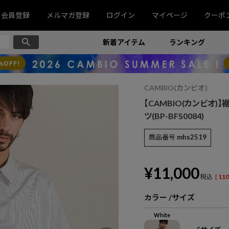
会員登録
メルマガ登録
ログイン
マイページ
クーポ
新着アイテム
ランキング
CAMBIO(カンビオ)
【CAMBIO(カンビオ
ツ(BP-BFS0084)
商品番号
mhs2519
¥
11,000
税込
[
110
カラー
サイズ
White