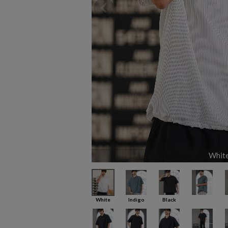
Whit
White
Indigo
Black