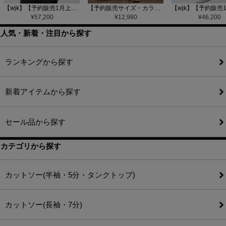
【wjk】【予約販売1月上旬～中旬入荷】function knit jacket(jacquard check) ニットジャケット(207 mw08j)
【予約販売サイズ・カラーにより納期異なる】【CAMBIO(カンビオ)】Gobelin Short Pants ショートパンツ(CAM25SS-002)
¥
57,200
¥
12,980
¥
46,200
人気・新着・注目から探す
ランキングから探す
新着アイテムから探す
セール品から探す
カテゴリから探す
カットソー(半袖・5分・タンクトップ)
カットソー(長袖・7分)