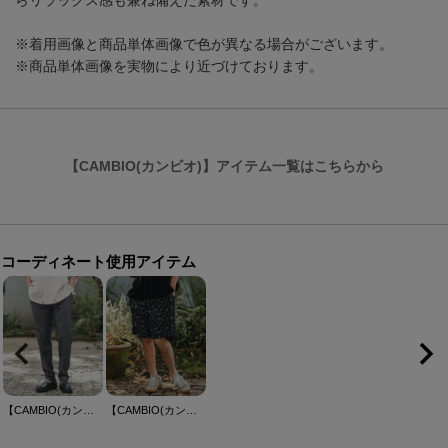
らリラックス感も兼ね備えた素材です。
※着用画像と商品単体画像で色が異なる場合がございます。
※商品単体画像を実物により近づけております。
【CAMBIO(カンビオ)】アイテム一覧はこちらから
コーディネート使用アイテム
【CAMBIO(カンビオ)】TRストライプ裾ダブルテーパードパンツ(BP-BFS0077)
【CAMBIO(カンビオ)】Leopard Short Pants レオパードショートパンツ(S61826cmb)