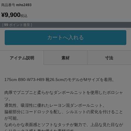
商品番号
mhs2493
¥
9,900
税込
[
99
ポイント進呈 ]
カートへ入れる
アイテム説明
素材
寸法
175cm B90-W73-H89 靴26.5cmのモデルがMサイズを着用。
肉厚でプニプニと柔らかなダンボールニットを使用したポロシャ
ツ。
通気性、吸湿性に優れたレーヨン混ダンボールニット。
脇裾部分にコードロックを配し、シルエットの変化を付けること
が可能。
なめらかな表面感とソフトなタッチが魅力で、上品な見た目なが