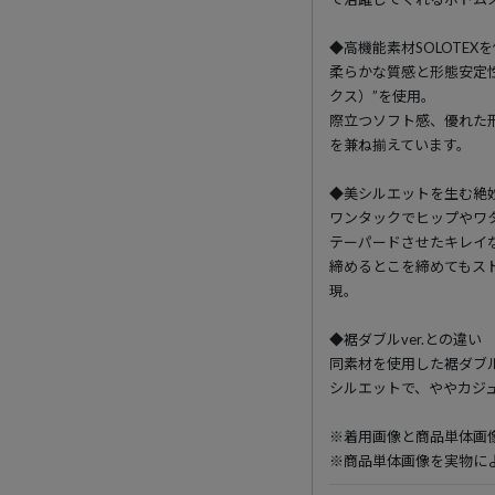
◆高機能素材SOLOTEX
柔らかな質感と形態安定性
クス）”を使用。
際立つソフト感、優れた
を兼ね揃えています。
◆美シルエットを生む絶
ワンタックでヒップやワ
テーパードさせたキレイ
締めるとこを締めてもス
現。
◆裾ダブルver.との違い
同素材を使用した裾ダブル
シルエットで、ややカジ
※着用画像と商品単体画
※商品単体画像を実物に