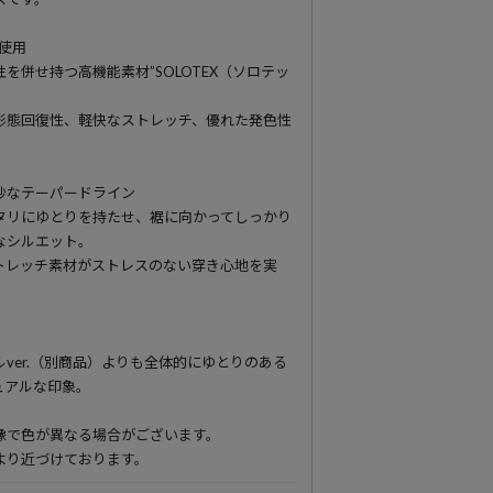
を使用
を併せ持つ高機能素材”SOLOTEX（ソロテッ
形態回復性、軽快なストレッチ、優れた発色性
妙なテーパードライン
タリにゆとりを持たせ、裾に向かってしっかり
なシルエット。
トレッチ素材がストレスのない穿き心地を実
ver.（別商品）よりも全体的にゆとりのある
ュアルな印象。
像で色が異なる場合がございます。
より近づけております。