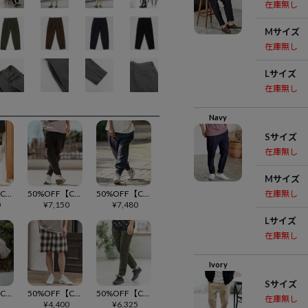
在庫無し
Mサイズ
在庫無し
Lサイズ
在庫無し
Navy
Sサイズ
在庫無し
Mサイズ
50%OFF【CAMBIO(カンビオ)】裾リブダンボールパンツ(BP-BES0042)
50%OFF【CAMBIO(カンビオ)】裏裾リブツイルパンツ(BP-BES0035)
50%OFF【CAMBIO(カンビオ)】裾ZIPタックデザインダンボールパンツ(HLCM0192)
在庫無し
0
¥
7,150
¥
7,480
Lサイズ
在庫無し
Ivory
Sサイズ
50%OFF【CAMBIO(カンビオ)】スタンドカラーファティーグブルゾン
50%OFF【CAMBIO(カンビオ)】オンブレーチェックショーツ
50%OFF【CAMBIO(カンビオ)】アイスファブリックテーパードパンツ
在庫無し
5
¥
4,400
¥
6,325