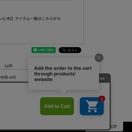
(カンビオ)】アイテム一覧はこちらから
8
16
愛知県
40代
思い通りの商品が届きました❗ 171 60㌔ Sでベストサイズです。 説明に書いてある通りしっかりとした生地なので真夏はキツいかもしれません
すべてのレビューを見る
▲PAGE TOP