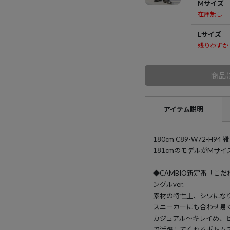
Mサイズ
在庫無し
Lサイズ
残りわずか
商品
アイテム説明
180cm C89-W72-H
181cmのモデルがMサ
◆CAMBIO新定番「こ
ングルver.
素材の特性上、シワにな
スニーカーにも合わせ易
カジュアル～キレイめ、
で活躍してくれるボトム