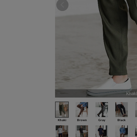
Khak
Khaki
Brown
Gray
Black