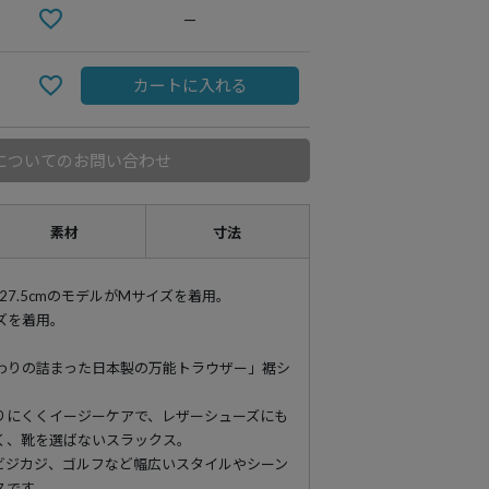
—
カートに入れる
についてのお問い合わせ
素材
寸法
94 靴27.5cmのモデルがMサイズを着用。
イズを着用。
だわりの詰まった日本製の万能トラウザー」裾シ
りにくくイージーケアで、レザーシューズにも
く、靴を選ばないスラックス。
ビジカジ、ゴルフなど幅広いスタイルやシーン
スです。