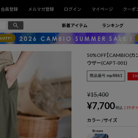
会員登録
メルマガ登録
ログイン
マイページ
クーポ
新着アイテム
ランキング
50%OFF【CAMBIO
ウザー(CAPT-001)
商品番号
mp8861
SA
¥
15,400
¥
7,700
税込
[
77
ポイ
カラー
サイズ
Brown