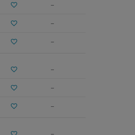
—
—
—
—
—
Brown
—
—