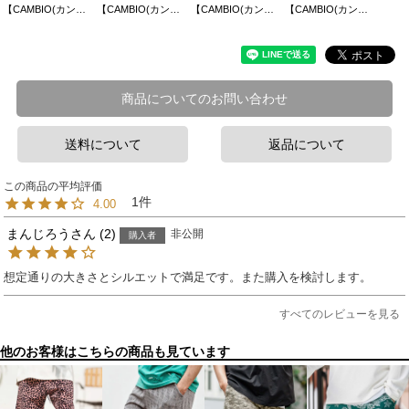
【CAMBIO(カンビオ)】ストレッチハーフスリーブカーディガン
【CAMBIO(カンビオ)】キーネックショートスリーブTシャツ
【CAMBIO(カンビオ)】Stretch Mini Waffle Short Sleeve Zip Up Parka ジップパーカー(S600926cmb)
【CAMBIO(カンビオ)】パネルメッシュショートスリーブTシャツ
商品についてのお問い合わせ
送料について
返品について
1
4.00
まんじろう
2
非公開
購入者
想定通りの大きさとシルエットで満足です。また購入を検討します。
すべてのレビューを見る
他のお客様はこちらの商品も見ています