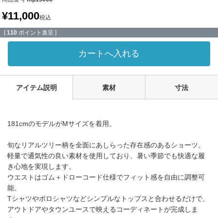
¥
11,000
税込
[
110
ポイント進呈 ]
カートへ入れる
アイテム説明
素材
寸法
181cmのモデルがMサイズを着用。
旬なリアルツリー柄を全面にあしらった存在感のあるショーツ。
軽量で通気性の良い素材を使用しており、暑い季節でも快適な履
き心地を実現します。
ウエストはゴム＋ドローコード仕様でフィット感を自由に調整可
能。
Tシャツやポロシャツなどシンプルなトップスと合わせるだけで、
アウトドアやタウンユースで映えるコーディネートが完成しま