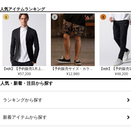
1
2
3
【wjk】【予約販売1月上旬～中旬入荷】function knit jacket(jacquard check) ニットジャケット(207 mw08j)
【予約販売サイズ・カラーにより納期異なる】【CAMBIO(カンビオ)】Gobelin Short Pants ショートパンツ(CAM25SS-002)
¥
57,200
¥
12,980
¥
46,200
人気・新着・注目から探す
ランキングから探す
新着アイテムから探す