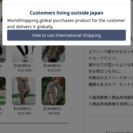
アイテム説明
175cm B90-W73-H8
エアリーで軽やかなタッ
ドカーブパンツ。
細かな穴が空いたような
【CAMBIO(カンビオ)】キーネックサイドスリットカットソー
【CAMBIO(カンビオ)】ハイパーストレッチテーパードパンツ
【CAMBIO(カンビオ)】ルーズシルエットキルティングボンバーブルゾン
0
¥
11,000
¥
19,250
性を際立つものに。
同素材のエアリークオー
展開もあるので、セット
※着用画像と商品単体画
※商品単体画像を実物に
【CAMBIO(カンビオ)】レオパードイージーパンツ
【CAMBIO(カンビオ)】ストレッチワイドイージーストレートパンツ
【CAMBIO(カンビオ)】ルーズシルエットレオパードシャツ
0
¥
12,980
¥
9,900