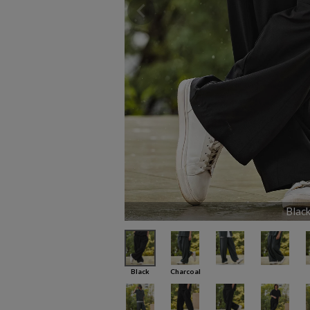
Blac
Black
Charcoal