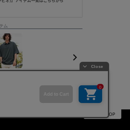
カンビオ)】アイテム一覧はこちらから
テム
【CAMBIO(カンビオ)】エアリークポロシャツ
¥
8,910
▲PAGE TOP