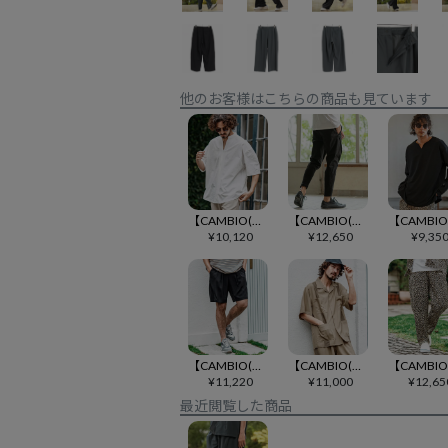
他のお客様はこちらの商品も見ています
【CAMBIO(カンビオ)】スタンドスキッパープルオーバーシャツ
【CAMBIO(カンビオ)】サルエルテーパードパンツ
¥
10,120
¥
12,650
¥
9,35
【CAMBIO(カンビオ)】ストレッチキューバショートパンツ
【CAMBIO(カンビオ)】ストレッチショートスリーブキューバシャツ
¥
11,220
¥
11,000
¥
12,65
最近閲覧した商品