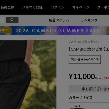
会員登録
メルマガ登録
ログイン
マイページ
クーポ
新着アイテム
ランキング
CAMBIO(カンビオ)
【CAMBIO(カンビオ
商品番号
mp14994
¥
11,000
税込
[
110
申し訳ございま
カラー
サイズ
Black