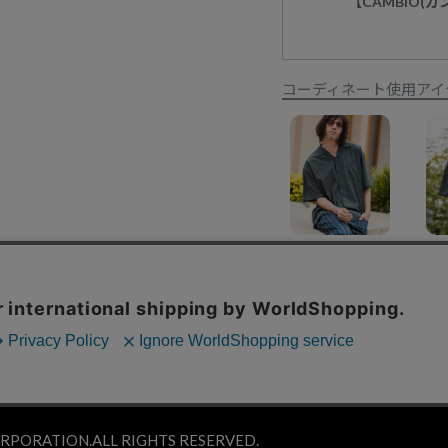
【CAMBIO(
コーディネート使用アイ
【CAMBIO(カンビオ)】エアリークオープンカラーSSシャツ
¥
8,910
特定商取引法に基づく表示
コーポレートサイト
PORATION.ALL RIGHTS RESERVED.