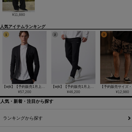
¥
11,880
1
2
3
【wjk】【予約販売1月上旬～中旬入荷】function knit jacket(jacquard check) ニットジャケット(207 mw08j)
【wjk】【予約販売1月上旬～中旬入荷】function knit easy slacks(jacquard check) ニットイージーパンツ(504 mw08j)
¥
57,200
¥
46,200
¥
12,980
人気・新着・注目から探す
ランキングから探す