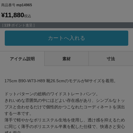
商品番号
mp14965
¥
11,880
税込
[
119
ポイント進呈 ]
カートへ入れる
アイテム説明
素材
寸法
175cm B90-W73-H89 靴26.5cmのモデルがMサイズを着用。
ドットパターンの総柄のワイドストレートパンツ。
きれいめな雰囲気の中にほどよい存在感があり、シンプルなトッ
プスと合わせるだけで個性的かつこなれたコーディネートを演出
する一本です。
薄手で軽やかなポリエステル生地を使用し、透け感を抑えるため
に同じく薄手のポリエステル半裏を配した仕様で、快適さと安心