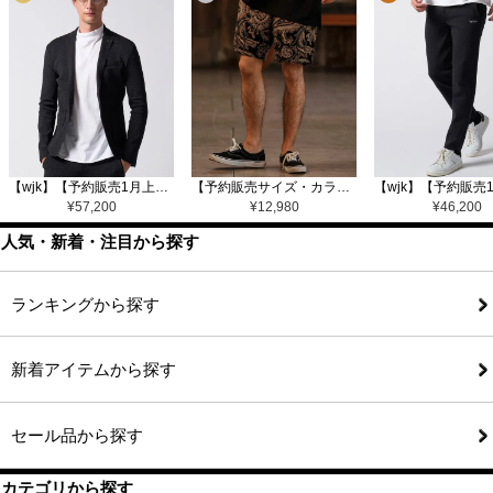
【wjk】【予約販売1月上旬～中旬入荷】function knit jacket(jacquard check) ニットジャケット(207 mw08j)
【予約販売サイズ・カラーにより納期異なる】【CAMBIO(カンビオ)】Gobelin Short Pants ショートパンツ(CAM25SS-002)
¥
57,200
¥
12,980
¥
46,200
人気・新着・注目から探す
ランキングから探す
新着アイテムから探す
セール品から探す
カテゴリから探す