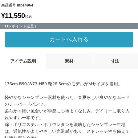
商品番号
mp14964
¥
11,550
税込
[
116
ポイント進呈 ]
カートへ入れる
アイテム説明
素材
寸法
175cm B90-W73-H89 靴26.5cmのモデルがMサイズを着用。
軽やかなシャンブレー素材を使った、春夏らしい爽やかなムード
のテーパードパンツ。
柔らかく軽い風合いが季節に心地よくなじみ、デイリーに取り入
れやすい一本です。
綿・ポリエステル・ポリウレタンを混紡したシャンブレー生地
は、通気性がよくやさしい光沢感があり、ストレッチ性も備えて