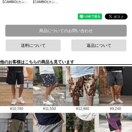
【CAMBIO(カンビオ)】Cable Knit Short Sleeve Knit Pullover 半袖ニット(S69826cmb)
【CAMBIO(カンビオ)】エアリークポロシャツ
商品についてのお問い合わせ
送料について
返品について
他のお客様はこちらの商品も見ています
¥
10,780
¥
11,550
¥
12,980
¥
9,240