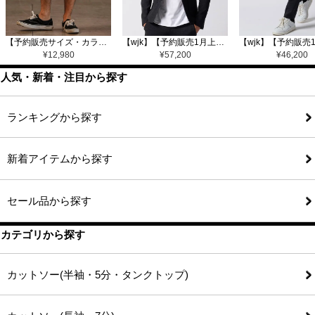
【予約販売サイズ・カラーにより納期異なる】【CAMBIO(カンビオ)】Gobelin Short Pants ショートパンツ(CAM25SS-002)
【wjk】【予約販売1月上旬～中旬入荷】function knit jacket(jacquard check) ニットジャケット(207 mw08j)
¥
12,980
¥
57,200
¥
46,200
人気・新着・注目から探す
ランキングから探す
新着アイテムから探す
セール品から探す
カテゴリから探す
カットソー(半袖・5分・タンクトップ)