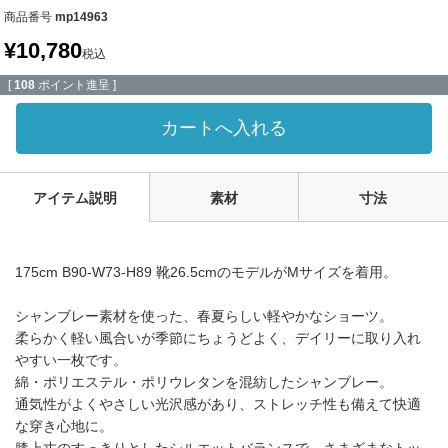
商品番号
mp14963
¥
10,780
税込
[
108
ポイント進呈 ]
カートへ入れる
アイテム説明
素材
寸法
175cm B90-W73-H89 靴26.5cmのモデルがMサイズを着用。
シャンブレー素材を使った、春夏らしい軽やかなショーツ。
柔らかく軽い風合いが季節にちょうどよく、デイリーに取り入れ
やすい一枚です。
綿・ポリエステル・ポリウレタンを混紡したシャンブレー。
通気性がよくやさしい光沢感があり、ストレッチ性も備えて快適
な穿き心地に。