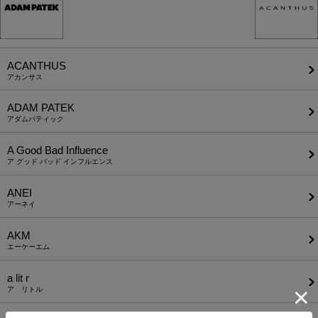
ACANTHUS
アカンサス
ADAM PATEK
アダムパティック
A Good Bad Influence
ア グッド バッド インフルエンス
ANEI
アーネイ
AKM
エーケーエム
a lit r
ア リトル