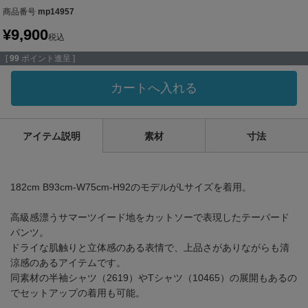
商品番号
mp14957
¥
9,900
税込
[
99
ポイント進呈 ]
カートへ入れる
アイテム説明
素材
寸法
182cm B93cm-W75cm-H92のモデルがLサイズを着用。
高級感漂うサマーツイード地をカットソーで表現したテーパード
パンツ。
ドライな肌触りと立体感のある表情で、上品さがありながらも清
涼感のあるアイテムです。
同素材の半袖シャツ（2619）やTシャツ（10465）の展開もあるの
でセットアップの着用も可能。