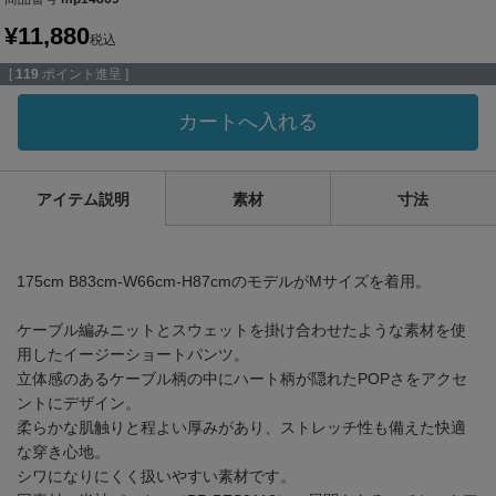
¥
11,880
税込
[
119
ポイント進呈 ]
カートへ入れる
アイテム説明
素材
寸法
175cm B83cm-W66cm-H87cmのモデルがMサイズを着用。
ケーブル編みニットとスウェットを掛け合わせたような素材を使
用したイージーショートパンツ。
立体感のあるケーブル柄の中にハート柄が隠れたPOPさをアクセ
ントにデザイン。
柔らかな肌触りと程よい厚みがあり、ストレッチ性も備えた快適
な穿き心地。
シワになりにくく扱いやすい素材です。