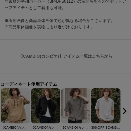
同素材の半袖パーカー（BP-BFS0112）の展開もあるのでセットア
ップアイテムとして着用も可能。
※着用画像と商品単体画像で色が異なる場合がございます。
※商品単体画像を実物により近づけております。
【CAMBIO(カンビオ)】アイテム一覧はこちらから
コーディネート使用アイテム
【CAMBIO(カンビオ)】ケーブルニットソー半袖パーカー(BP-BFS0112)
【CAMBIO(カンビオ)】変形ドルマンスリーブポンチパーカー(HLCM0248)
【CAMBIO(カンビオ)】楊柳クレープSSシャツ(HLCM0264)
30%OFF【CAMBIO(カンビオ)】接触冷感レギュラーカラー天竺ポロシャツ(HLCM0260)