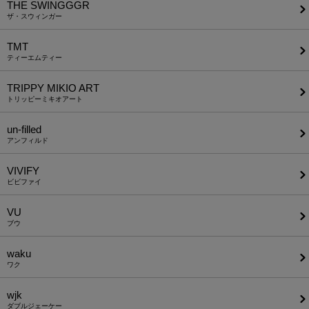
THE SWINGGGR
ザ・スウィンガー
TMT
ティーエムティー
TRIPPY MIKIO ART
トリッピーミキオアート
un-filled
アンフィルド
VIVIFY
ビビファイ
VU
ブウ
waku
ワク
wjk
ダブルジェーケー